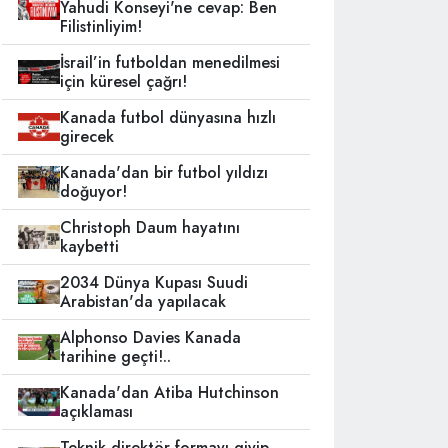
Yahudi Konseyi'ne cevap: Ben
Filistinliyim!
İsrail’in futboldan menedilmesi
için küresel çağrı!
Kanada futbol dünyasına hızlı
girecek
Kanada'dan bir futbol yıldızı
doğuyor!
Christoph Daum hayatını
kaybetti
2034 Dünya Kupası Suudi
Arabistan'da yapılacak
Alphonso Davies Kanada
tarihine geçti!..
Kanada'dan Atiba Hutchinson
açıklaması
Teknik direktör formayı giyip