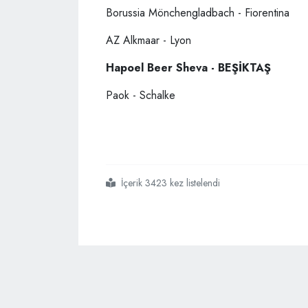
Borussia Mönchengladbach - Fiorentina
AZ Alkmaar - Lyon
Hapoel Beer Sheva - BEŞİKTAŞ
Paok - Schalke
İçerik 3423 kez listelendi
#uefa avrupa ligi
#kuralar çekildi