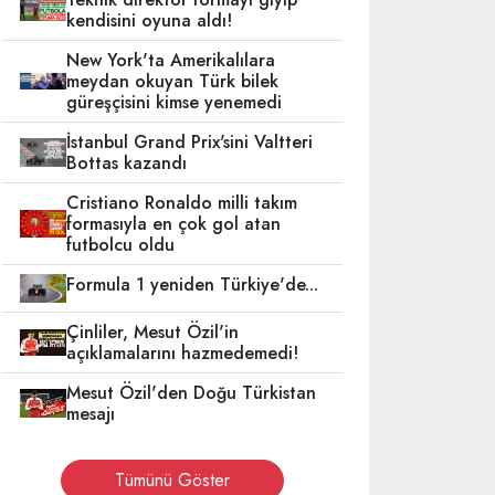
kendisini oyuna aldı!
New York'ta Amerikalılara
meydan okuyan Türk bilek
güreşçisini kimse yenemedi
İstanbul Grand Prix'sini Valtteri
Bottas kazandı
Cristiano Ronaldo milli takım
formasıyla en çok gol atan
futbolcu oldu
Formula 1 yeniden Türkiye'de...
Çinliler, Mesut Özil'in
açıklamalarını hazmedemedi!
Mesut Özil'den Doğu Türkistan
mesajı
Tümünü Göster