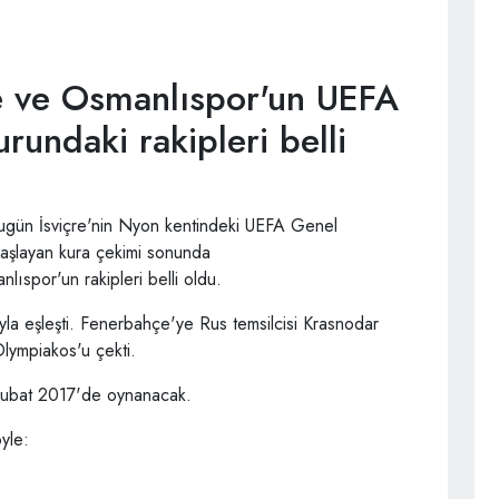
e ve Osmanlıspor'un UEFA
rundaki rakipleri belli
bugün İsviçre'nin Nyon kentindeki UEFA Genel
başlayan kura çekimi sonunda
lıspor'un rakipleri belli oldu.
yla eşleşti. Fenerbahçe'ye Rus temsilcisi Krasnodar
lympiakos'u çekti.
 Şubat 2017'de oynanacak.
yle: