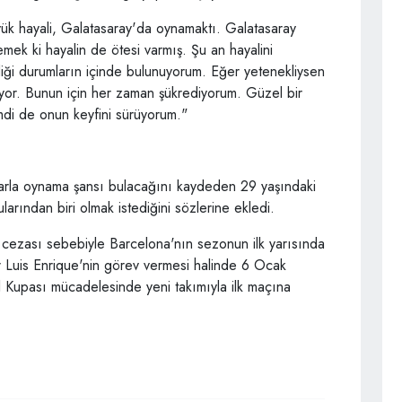
ük hayali, Galatasaray'da oynamaktı. Galatasaray
mek ki hayalin de ötesi varmış. Şu an hayalini
iği durumların içinde bulunuyorum. Eğer yetenekliysen
şiyor. Bunun için her zaman şükrediyorum. Güzel bir
imdi de onun keyfini sürüyorum."
larla oynama şansı bulacağını kaydeden 29 yaşındaki
arından biri olmak istediğini sözlerine ekledi.
ğı cezası sebebiyle Barcelona'nın sezonun ilk yarısında
r Luis Enrique'nin görev vermesi halinde 6 Ocak
 Kupası mücadelesinde yeni takımıyla ilk maçına