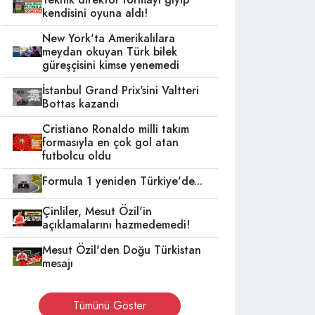
kendisini oyuna aldı!
New York'ta Amerikalılara
meydan okuyan Türk bilek
güreşçisini kimse yenemedi
İstanbul Grand Prix'sini Valtteri
Bottas kazandı
Cristiano Ronaldo milli takım
formasıyla en çok gol atan
futbolcu oldu
Formula 1 yeniden Türkiye'de...
Çinliler, Mesut Özil'in
açıklamalarını hazmedemedi!
Mesut Özil'den Doğu Türkistan
mesajı
Tümünü Göster