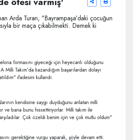
de ötesi varmış'
anan Arda Turan, "Bayrampaşa'daki çocuğun
sıyla bir maça çıkabilmekti. Demek ki
celona formasını giyeceği için heyecanlı olduğunu
e A Milli Takım'da kazandığım başarılardan dolayı
tıldım" ifadesini kullandı.
şlarının kendisine saygı duyduğunu anlatan milli
 ve bana bunu hissettiriyorlar. Milli takım ile
arşıladılar. Çok özeldi benim için ve çok mutlu oldum"
asını gerektiğine vurgu yaparak, şöyle devam etti: