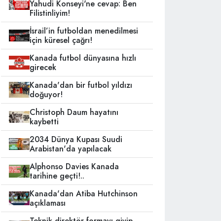
Yahudi Konseyi'ne cevap: Ben
Filistinliyim!
İsrail’in futboldan menedilmesi
için küresel çağrı!
Kanada futbol dünyasına hızlı
girecek
Kanada'dan bir futbol yıldızı
doğuyor!
Christoph Daum hayatını
kaybetti
2034 Dünya Kupası Suudi
Arabistan'da yapılacak
Alphonso Davies Kanada
tarihine geçti!..
Kanada'dan Atiba Hutchinson
açıklaması
Teknik direktör formayı giyip