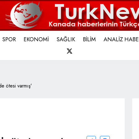
SPOR
EKONOMİ
SAĞLIK
BİLİM
ANALİZ HABE
X
de ötesi varmış'