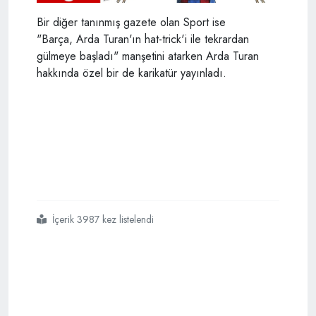
Bir diğer tanınmış gazete olan Sport ise
"Barça, Arda Turan'ın hat-trick'i ile tekrardan
gülmeye başladı" manşetini atarken Arda Turan
hakkında özel bir de karikatür yayınladı.
İçerik 3987 kez listelendi
#arda turan
#hat
#
#spor basınından övgüler