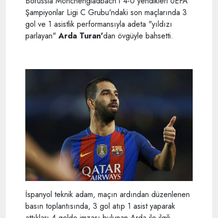
Borussia Mönchengladbach'ı 4-0 yendikleri UEFA
Şampiyonlar Ligi C Grubu'ndaki son maçlarında 3
gol ve 1 asistlik performansıyla adeta "yıldızı
parlayan"
Arda Turan'
dan övgüyle bahsetti.
İspanyol teknik adam, maçın ardından düzenlenen
basın toplantısında, 3 gol atıp 1 asist yaparak
attıkları 4 golde imzası bulunan Arda ile ilgili