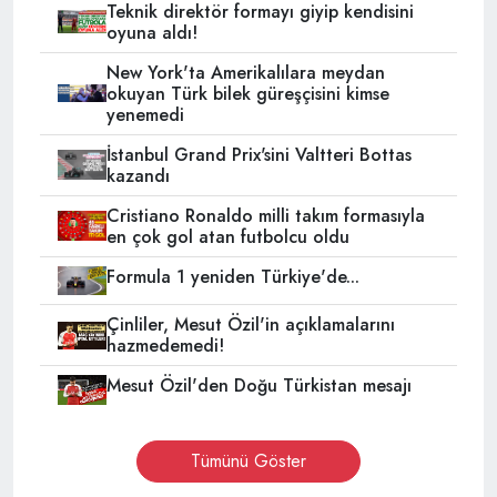
Teknik direktör formayı giyip kendisini
oyuna aldı!
New York'ta Amerikalılara meydan
okuyan Türk bilek güreşçisini kimse
yenemedi
İstanbul Grand Prix'sini Valtteri Bottas
kazandı
Cristiano Ronaldo milli takım formasıyla
en çok gol atan futbolcu oldu
Formula 1 yeniden Türkiye'de...
Çinliler, Mesut Özil'in açıklamalarını
hazmedemedi!
Mesut Özil'den Doğu Türkistan mesajı
Tümünü Göster