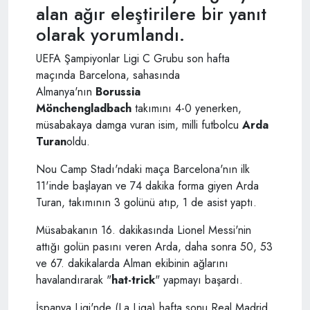
alan ağır eleştirilere bir yanıt
olarak yorumlandı.
UEFA Şampiyonlar Ligi C Grubu son hafta
maçında Barcelona, sahasında
Almanya'nın
Borussia
Mönchengladbach
takımını 4-0 yenerken,
müsabakaya damga vuran isim, milli futbolcu
Arda
Turan
oldu.
Nou Camp Stadı'ndaki maça Barcelona'nın ilk
11'inde başlayan ve 74 dakika forma giyen Arda
Turan, takımının 3 golünü atıp, 1 de asist yaptı.
Müsabakanın 16. dakikasında Lionel Messi'nin
attığı golün pasını veren Arda, daha sonra 50, 53
ve 67. dakikalarda Alman ekibinin ağlarını
havalandırarak "
hat-trick
" yapmayı başardı.
İspanya Ligi'nde (La Liga) hafta sonu Real Madrid