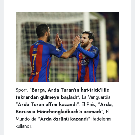
Sport, "
Barça, Arda Turan'ın hat-trick'i ile
tekrardan gülmeye başladı
", La Vanguardia
"
Arda Turan affını kazandı
", El Pais, "
Arda,
Borussia Mönchengladbach'a acımadı
", El
Mundo da "
Arda özrünü kazandı
" ifadelerini
kullandı.