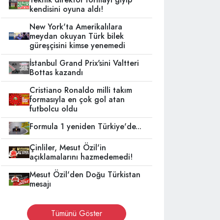
kendisini oyuna aldı!
New York'ta Amerikalılara
meydan okuyan Türk bilek
güreşçisini kimse yenemedi
İstanbul Grand Prix'sini Valtteri
Bottas kazandı
Cristiano Ronaldo milli takım
formasıyla en çok gol atan
futbolcu oldu
Formula 1 yeniden Türkiye'de...
Çinliler, Mesut Özil'in
açıklamalarını hazmedemedi!
Mesut Özil'den Doğu Türkistan
mesajı
Tümünü Göster