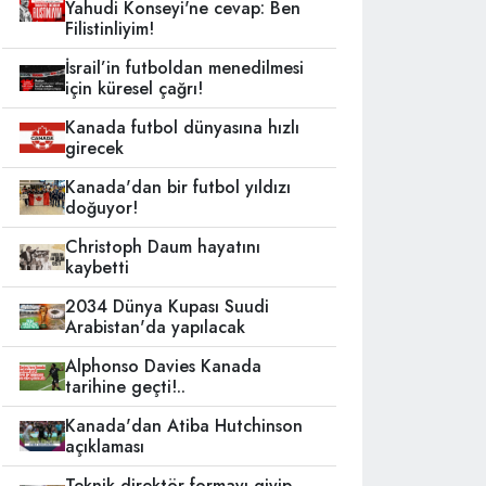
Yahudi Konseyi'ne cevap: Ben
Filistinliyim!
İsrail’in futboldan menedilmesi
için küresel çağrı!
Kanada futbol dünyasına hızlı
girecek
Kanada'dan bir futbol yıldızı
doğuyor!
Christoph Daum hayatını
kaybetti
2034 Dünya Kupası Suudi
Arabistan'da yapılacak
Alphonso Davies Kanada
tarihine geçti!..
Kanada'dan Atiba Hutchinson
açıklaması
Teknik direktör formayı giyip