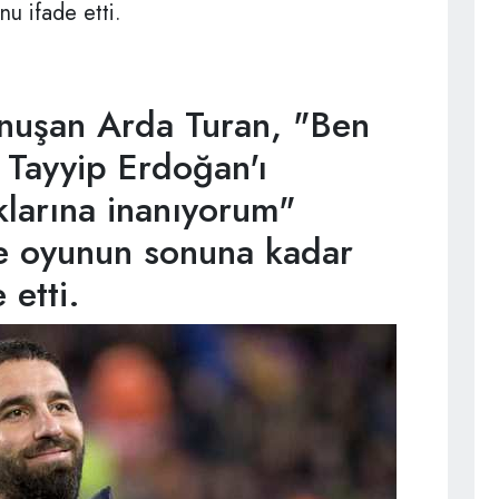
u ifade etti.
nuşan Arda Turan, "Ben
 Tayyip Erdoğan'ı
klarına inanıyorum"
 ve oyunun sonuna kadar
 etti.