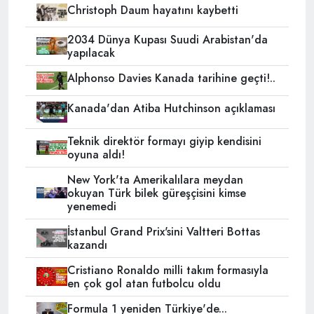
Christoph Daum hayatını kaybetti
2034 Dünya Kupası Suudi Arabistan'da
yapılacak
Alphonso Davies Kanada tarihine geçti!..
Kanada'dan Atiba Hutchinson açıklaması
Teknik direktör formayı giyip kendisini
oyuna aldı!
New York'ta Amerikalılara meydan
okuyan Türk bilek güreşçisini kimse
yenemedi
İstanbul Grand Prix'sini Valtteri Bottas
kazandı
Cristiano Ronaldo milli takım formasıyla
en çok gol atan futbolcu oldu
Formula 1 yeniden Türkiye'de...