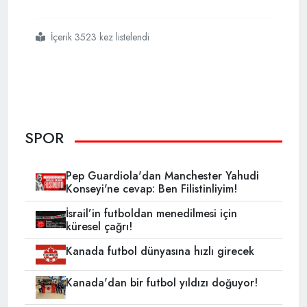
İçerik 3523 kez listelendi
#arda turan
#barcelona
#las palmas
SPOR
Pep Guardiola'dan Manchester Yahudi
Konseyi'ne cevap: Ben Filistinliyim!
İsrail’in futboldan menedilmesi için
küresel çağrı!
Kanada futbol dünyasına hızlı girecek
Kanada'dan bir futbol yıldızı doğuyor!