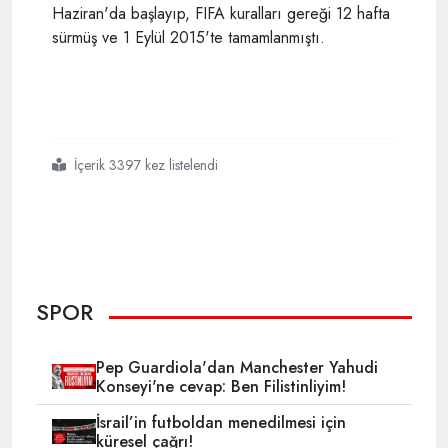
Haziran'da başlayıp, FIFA kuralları gereği 12 hafta
sürmüş ve 1 Eylül 2015'te tamamlanmıştı.
İçerik 3397 kez listelendi
#futbol
#süper lig
#transfer
#fıfa
SPOR
Pep Guardiola'dan Manchester Yahudi
Konseyi'ne cevap: Ben Filistinliyim!
İsrail’in futboldan menedilmesi için
küresel çağrı!