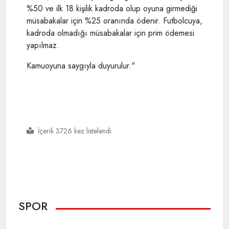
%50 ve ilk 18 kişilik kadroda olup oyuna girmediği
müsabakalar için %25 oranında ödenir. Futbolcuya,
kadroda olmadığı müsabakalar için prim ödemesi
yapılmaz.
Kamuoyuna saygıyla duyurulur."
İçerik 3726 kez listelendi
#galatasaray
#ahmet çalık transferi
SPOR