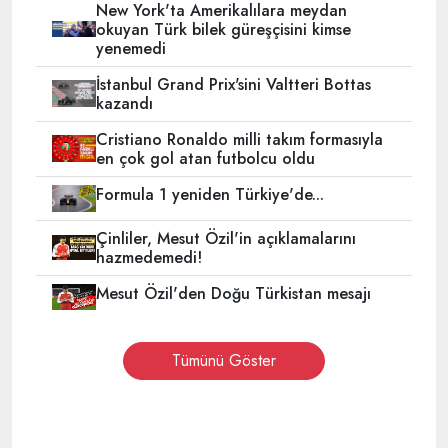
New York'ta Amerikalılara meydan
okuyan Türk bilek güreşçisini kimse
yenemedi
İstanbul Grand Prix'sini Valtteri Bottas
kazandı
Cristiano Ronaldo milli takım formasıyla
en çok gol atan futbolcu oldu
Formula 1 yeniden Türkiye'de...
Çinliler, Mesut Özil'in açıklamalarını
hazmedemedi!
Mesut Özil'den Doğu Türkistan mesajı
Tümünü Göster