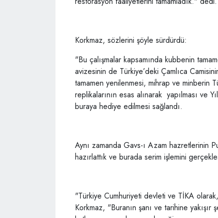
restorasyon faaliyetlerini tamamladık." dedi.
Korkmaz, sözlerini şöyle sürdürdü:
"Bu çalışmalar kapsamında kubbenin tamame
avizesinin de Türkiye’deki Çamlıca Camisinin
tamamen yenilenmesi, mihrap ve minberin Tü
replikalarının esas alınarak yapılması ve Y
buraya hediye edilmesi sağlandı.
Aynı zamanda Gavs-ı Azam hazretlerinin Puş
hazırlattık ve burada serim işlemini gerçekleş
"Türkiye Cumhuriyeti devleti ve TİKA olarak
Korkmaz, "Buranın şanı ve tarihine yakışır şe