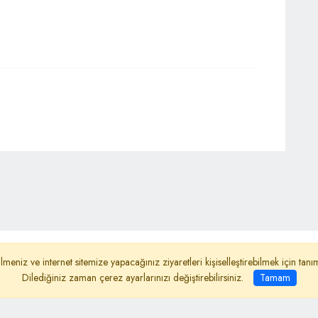
ydınlatma Metni
Reklam
Haber Gönder
lmeniz ve internet sitemize yapacağınız ziyaretleri kişiselleştirebilmek için ta
Dilediğiniz zaman çerez ayarlarınızı değiştirebilirsiniz.
Tamam