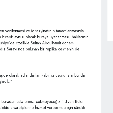
n yenilenmesi ve iç tezyinatının tamamlanmasıyla
 birebir aynısı olarak buraya uyarlanması, halılarının
rkiye’de özellikle Sultan Abdülhamit dönemi
ıldız Sarayı’nda bulunan bir replika çeşmenin de
ide olarak adlandırılan kabir örtüsünü İstanbul’da
tirdik."
, buradan asla elimizi çekmeyeceğiz." diyen Bülent
kilde ziyaretçilerine hizmet verebilmesi için sürekli