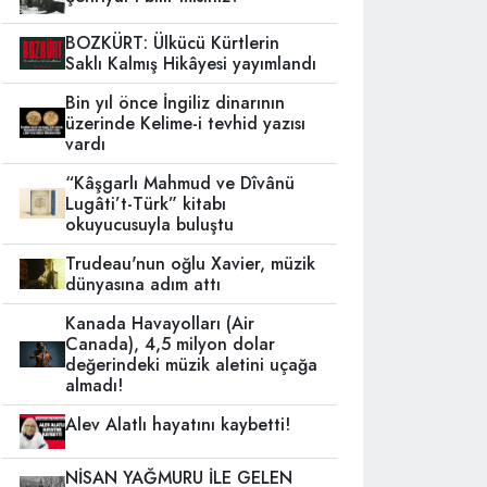
BOZKÜRT: Ülkücü Kürtlerin
Saklı Kalmış Hikâyesi yayımlandı
Bin yıl önce İngiliz dinarının
üzerinde Kelime-i tevhid yazısı
vardı
“Kâşgarlı Mahmud ve Dîvânü
Lugâti’t-Türk” kitabı
okuyucusuyla buluştu
Trudeau'nun oğlu Xavier, müzik
dünyasına adım attı
Kanada Havayolları (Air
Canada), 4,5 milyon dolar
değerindeki müzik aletini uçağa
almadı!
Alev Alatlı hayatını kaybetti!
NİSAN YAĞMURU İLE GELEN