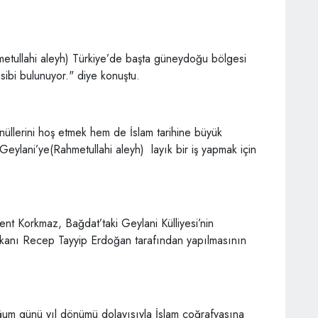
metullahi aleyh) Türkiye’de başta güneydoğu bölgesi
ibi bulunuyor." diye konuştu.
üllerini hoş etmek hem de İslam tarihine büyük
ylani’ye(Rahmetullahi aleyh) layık bir iş yapmak için
nt Korkmaz, Bağdat’taki Geylani Külliyesi’nin
şkanı Recep Tayyip Erdoğan tarafından yapılmasının
oğum günü yıl dönümü dolayısıyla İslam coğrafyasına