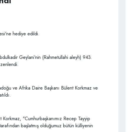
ndi
esi'ne hediye edildi.
bdulkadir Geylani’nin (Rahmetullahi aleyh) 943.
zenlendi.
 Ortadoğu ve Afrika Daire Başkanı Bülent Korkmaz ve
tıldı.
nt Korkmaz, "Cumhurbaşkanımız Recep Tayyip
 tarafından başlatmış olduğumuz bütün külliyenin