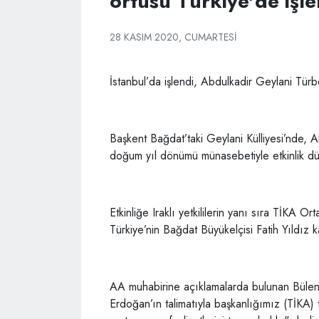
örtüsü Türkiye'de işle
28 KASIM 2020, CUMARTESI
İstanbul’da işlendi, Abdulkadir Geylani Türb
Başkent Bağdat’taki Geylani Külliyesi’nde, A
doğum yıl dönümü münasebetiyle etkinlik dü
Etkinliğe Iraklı yetkililerin yanı sıra TİKA
Türkiye’nin Bağdat Büyükelçisi Fatih Yıldız ka
AA muhabirine açıklamalarda bulunan Büle
Erdoğan’ın talimatıyla başkanlığımız (TİKA)