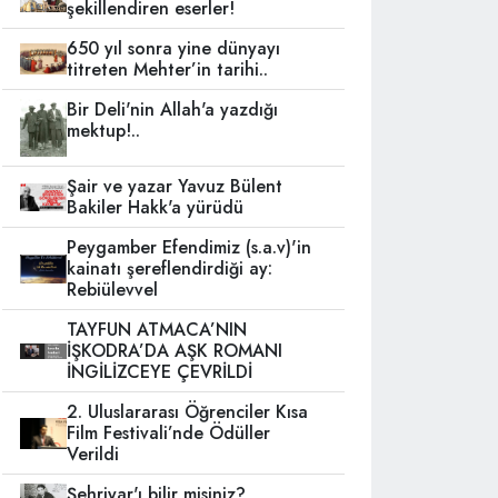
şekillendiren eserler!
650 yıl sonra yine dünyayı
titreten Mehter’in tarihi..
Bir Deli'nin Allah'a yazdığı
mektup!..
Şair ve yazar Yavuz Bülent
Bakiler Hakk'a yürüdü
Peygamber Efendimiz (s.a.v)'in
kainatı şereflendirdiği ay:
Rebiülevvel
TAYFUN ATMACA’NIN
İŞKODRA’DA AŞK ROMANI
İNGİLİZCEYE ÇEVRİLDİ
2. Uluslararası Öğrenciler Kısa
Film Festivali’nde Ödüller
Verildi
Şehriyar'ı bilir misiniz?