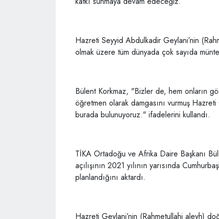
katkı sunmaya devam edeceğiz.
Hazreti Seyyid Abdulkadir Geylani’nin (Rah
olmak üzere tüm dünyada çok sayıda müntes
Bülent Korkmaz, "Bizler de, hem onların gön
öğretmen olarak damgasını vurmuş Hazreti Ge
burada bulunuyoruz." ifadelerini kullandı.
TİKA Ortadoğu ve Afrika Daire Başkanı Büle
açılışının 2021 yılının yarısında Cumhurba
planlandığını aktardı.
Hazreti Geylani’nin (Rahmetullahi aleyh) d