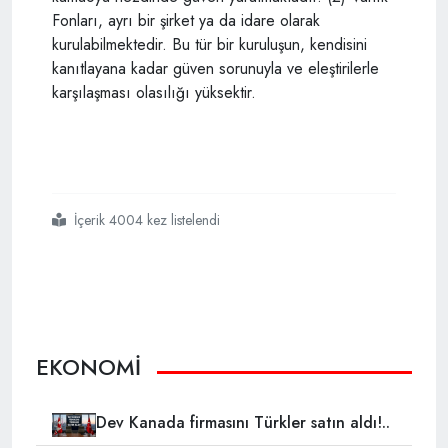
Fonları, ayrı bir şirket ya da idare olarak
kurulabilmektedir. Bu tür bir kuruluşun, kendisini
kanıtlayana kadar güven sorunuyla ve eleştirilerle
karşılaşması olasılığı yüksektir.
İçerik 4004 kez listelendi
#varlık fonu
#amacı nedir
EKONOMİ
Dev Kanada firmasını Türkler satın aldı!..