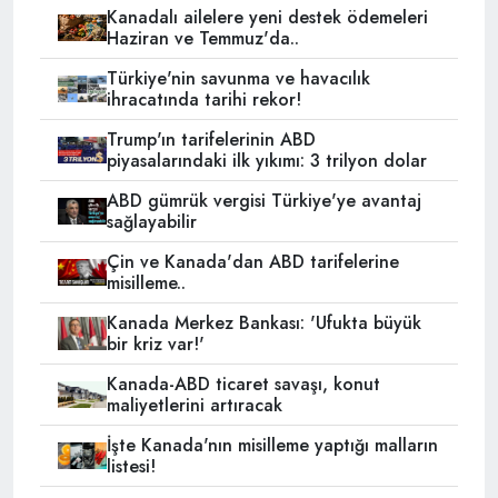
Kanadalı ailelere yeni destek ödemeleri
Haziran ve Temmuz'da..
Türkiye'nin savunma ve havacılık
ihracatında tarihi rekor!
Trump'ın tarifelerinin ABD
piyasalarındaki ilk yıkımı: 3 trilyon dolar
ABD gümrük vergisi Türkiye'ye avantaj
sağlayabilir
Çin ve Kanada'dan ABD tarifelerine
misilleme..
Kanada Merkez Bankası: 'Ufukta büyük
bir kriz var!'
Kanada-ABD ticaret savaşı, konut
maliyetlerini artıracak
İşte Kanada'nın misilleme yaptığı malların
listesi!