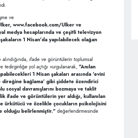
ndi.
üşme ve
Ulker, www.facebook.com/Ulker ve
yal medya hesaplarında ve çeşitli televizyon
şakaların 1 Nisan'da yapılabilecek olağan
e alındığında, ifade ve görüntülerin toplumsal
 tedirginliğe yol açtığı vurgulanarak,
"Anılan
pabilecekleri 1 Nisan şakaları arasında 'evini
le direğine bağlama' gibi şiddete özendirici
lu sosyal davranışlarını bozmaya ve taklit
ik ifade ve görüntülerin yer aldığı, kullanılan
 ürkütücü ve özelikle çocukların psikolojisini
 olduğu belirlenmiştir."
değerlendirmesinde