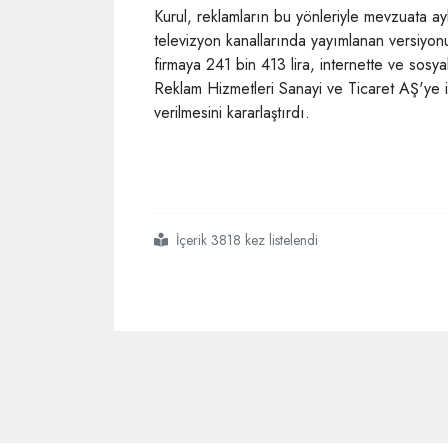
Kurul, reklamların bu yönleriyle mevzuata ay
televizyon kanallarında yayımlanan versiy
firmaya 241 bin 413 lira, internette ve sos
Reklam Hizmetleri Sanayi ve Ticaret AŞ'ye i
verilmesini kararlaştırdı.
İçerik 3818 kez listelendi
#ülkerin
#nisan
#şakası
#reklamına
#verilen
#ceza
#belli
#oldu