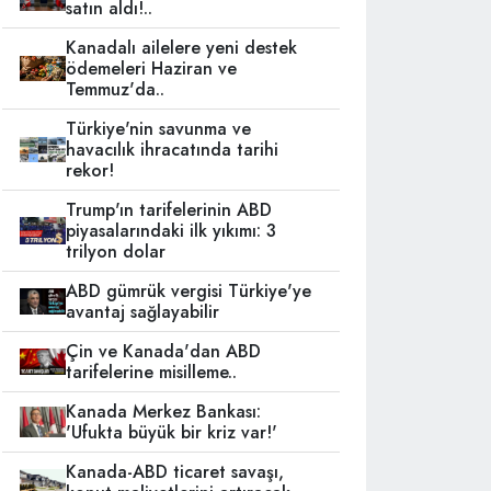
satın aldı!..
Kanadalı ailelere yeni destek
ödemeleri Haziran ve
Temmuz'da..
Türkiye'nin savunma ve
havacılık ihracatında tarihi
rekor!
Trump'ın tarifelerinin ABD
piyasalarındaki ilk yıkımı: 3
trilyon dolar
ABD gümrük vergisi Türkiye'ye
avantaj sağlayabilir
Çin ve Kanada'dan ABD
tarifelerine misilleme..
Kanada Merkez Bankası:
'Ufukta büyük bir kriz var!'
Kanada-ABD ticaret savaşı,