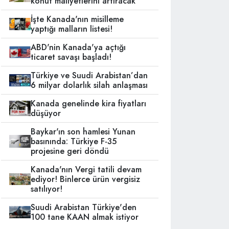
konut maliyetlerini artıracak
İşte Kanada'nın misilleme
yaptığı malların listesi!
ABD'nin Kanada'ya açtığı
ticaret savaşı başladı!
Türkiye ve Suudi Arabistan’dan
6 milyar dolarlık silah anlaşması
Kanada genelinde kira fiyatları
düşüyor
Baykar'ın son hamlesi Yunan
basınında: Türkiye F-35
projesine geri döndü
Kanada'nın Vergi tatili devam
ediyor! Binlerce ürün vergisiz
satılıyor!
Suudi Arabistan Türkiye'den
100 tane KAAN almak istiyor