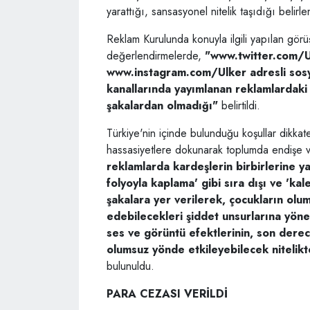
yarattığı, sansasyonel nitelik taşıdığı belirle
Reklam Kurulunda konuyla ilgili yapılan gör
değerlendirmelerde,
"www.twitter.com/
www.instagram.com/Ulker
adresli sos
kanallarında yayımlanan reklamlardaki 
şakalardan olmadığı"
belirtildi.
Türkiye'nin içinde bulunduğu koşullar dikkat
hassasiyetlere dokunarak toplumda endişe ve
reklamlarda kardeşlerin birbirlerine ya
folyoyla kaplama' gibi sıra dışı ve 'ka
şakalara yer verilerek, çocukların olum
edebilecekleri şiddet unsurlarına yönel
ses ve görüntü efektlerinin, son derece
olumsuz yönde etkileyebilecek nitelikte
bulunuldu.
PARA CEZASI VERİLDİ