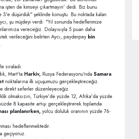
ma işten de kimseyi çıkartmayın' dedi. Biz bunu
e 3'e düşürdük" şeklinde konuştu. Bu noktada kalan
Aycı, şu müjdeyi verdi: "Yıl sonunda hedeflerimize
şanlarımıza vereceğiz. Dolayısıyla 5 puan daha
stek verileceğini belirten Aycı, peyderpey
bin
.
le sıraladı:
dık, Mart'ta
Harkiv,
Rusya Federasyonu'nda
Samara
et
noktalarına ilk uçuşumuzu gerçekleştireceğiz.
 direkt seferler düzenleyeceğiz.
iklik olmaksızın, Türkiye'de yüzde 12, Afrika'da yüzde
zde 8 kapasite artışı gerçekleştirerek toplamda
ması
planlanırken,
yolcu doluluk oranının yüzde 76-
nması hedeflenmektedir.
a geçiyoruz.