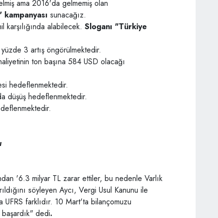
gelmiş ama 2016'da gelmemiş olan
"
kampanyası
sunacağız.
il karşılığında alabilecek.
Sloganı "Türkiye
e yüzde 3 artış öngörülmektedir.
 maliyetinin ton başına 584 USD olacağı
esi hedeflenmektedir.
da düşüş hedeflenmektedir.
deflenmektedir.
ı
ndan '6.3 milyar TL zarar ettiler, bu nedenle Varlık
arıldığını söyleyen Aycı, Vergi Usul Kanunu ile
a UFRS farklıdır. 10 Mart'ta bilançomuzu
i başardık" dedi
.