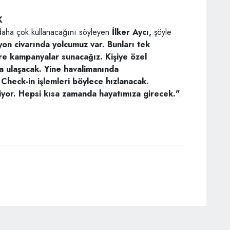
K
daha çok
kullanacağını söyleyen
İlker Aycı,
şöyle
yon civarında
yolcumuz var. Bunları tek
re kampanyalar sunacağız.
Kişiye özel
la ulaşacak.
Yine havalimanında
Check-in işlemleri böylece
hızlanacak.
iyor.
Hepsi kısa zamanda
hayatımıza girecek."
.