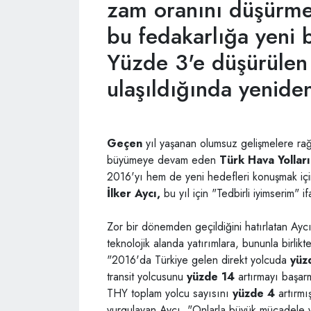
zam oranını düşürme
bu fedakarlığa yeni bi
Yüzde 3'e düşürülen
ulaşıldığında yeniden
G
eçen
yıl yaşanan olumsuz gelişmelere r
büyümeye devam eden
Türk Hava Yolları
2016'yı hem de yeni hedefleri konuşmak içi
İlker
Aycı,
bu yıl için "Tedbirli iyimserim" i
Zor bir dönemden geçildiğini hatırlatan Ayc
teknolojik alanda yatırımlara, bununla birlik
"2016'da Türkiye gelen direkt yolcuda
yüz
transit yolcusunu
yüzde
14
artırmayı başar
THY toplam yolcu sayısını
yüzde 4
artırmı
vurgulayan Aycı, "Onlarla büyük mücadele 