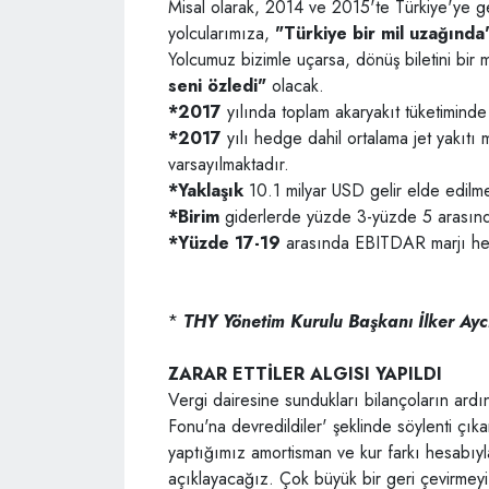
Misal olarak, 2014 ve 2015'te Türkiye'ye 
yolcularımıza,
"Türkiye bir mil uzağında
Yolcumuz bizimle uçarsa, dönüş biletini bir m
seni
özledi"
olacak.
*2017
yılında toplam akaryakıt tüketimind
*2017
yılı hedge dahil ortalama jet yakıtı
varsayılmaktadır.
*Yaklaşık
10.1 milyar USD gelir elde edilm
*Birim
giderlerde yüzde 3-yüzde 5 arasın
*Yüzde 17-19
arasında EBITDAR marjı he
*
THY Yönetim Kurulu Başkanı İlker Ayc
ZARAR ETTİLER ALGISI YAPILDI
Vergi dairesine sundukları bilançoların ardı
Fonu'na devredildiler' şeklinde söylenti çık
yaptığımız amortisman ve kur farkı hesabıyl
açıklayacağız. Çok büyük bir geri çevirmey