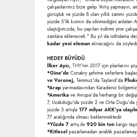
çalışanlarımız bize gelip 'Artış yapmayın, a
görüştük ve yüzde 8 olan yıllık zammı yüzd
yüzde 5'lik kısmın da silinmediğini anlatan 
ulaştığımızda, bu yapılan indirimi yine çalı
zamlara eklenecek." Bu yıl da istihdama de
kadar
yeni eleman
alınacağını da söyledi
HEDEF BÜYÜDÜ
İlker Aycı,
THY'nin 2017 için planlarını şöy
*Gine'de
Conakry şehrine seferlere başla
ve Voronej,
Temmuz'da Tayland'da
Phuk
*Arap
yarımadasından Karadeniz bölgemize
*Amerika
ve Avrupa'da herhangi bir değiş
7, Uzakdoğu'da yüzde 2 ve Orta Doğu'da yü
yüzde 3 artışla
177
milyar AKK'ya ulaşıl
77 aralığında olması beklenmektedir.
*Yüzde 7
artış ile
920 bin ton
kargo taşı
*Kitlesel
pazarlamadan analitik pazarlamay