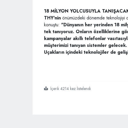
18 MİLYON YOLCUSUYLA TANIŞACA
THY'nin
önümüzdeki
dönemde
teknolojiyi
konuştu:
"Dünyanın her
yerinden 18 mil
tek
tanıyoruz. Onların özelliklerine
gö
kampanyalar akıllı
telefonlar vasıtasıy
müşterimizi
tanıyan sistemler gelecek.
Uçakların içindeki
teknolojiler de geliş
İçerik 4214 kez listelendi
#thy yönetim kurulu başkanı ilker aycı
#thy
#yeni hedefler