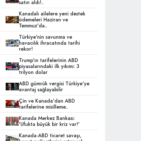
satın aldı!..
Kanadalı ailelere yeni destek
ödemeleri Haziran ve
Temmuz'da..
Türkiye'nin savunma ve
havacılık ihracatında tarihi
rekor!
Trump'ın tarifelerinin ABD
piyasalarındaki ilk yıkımı: 3
trilyon dolar
ABD gümrük vergisi Türkiye'ye
avantaj sağlayabilir
Çin ve Kanada'dan ABD
tarifelerine misilleme..
Kanada Merkez Bankası:
'Ufukta büyük bir kriz var!'
Kanada-ABD ticaret savaşı,