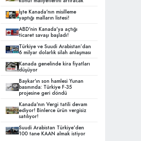
konut maliyetlerini artıracak
İşte Kanada'nın misilleme
yaptığı malların listesi!
ABD'nin Kanada'ya açtığı
ticaret savaşı başladı!
Türkiye ve Suudi Arabistan’dan
6 milyar dolarlık silah anlaşması
Kanada genelinde kira fiyatları
düşüyor
Baykar'ın son hamlesi Yunan
basınında: Türkiye F-35
projesine geri döndü
Kanada'nın Vergi tatili devam
ediyor! Binlerce ürün vergisiz
satılıyor!
Suudi Arabistan Türkiye'den
100 tane KAAN almak istiyor