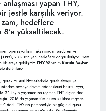
 anlaşması yapan THY,
r jestle karşılık veriyor.
 zam, hedeflere
 8'e yükseltilecek.
ağmen operasyonlarını aksatmadan sürdüren ve
(THY),
2017 için yeni hedeflere doğru ilerliyor. Hem
n bir araya geldiğimiz
THY Yönetim
Kurulu Başkanı
fadesini kullandı.
ı, gerek müşteri hizmetlerinde gerek altyapı ve
te istihdam açmaya devam edeceklerini belirtti. Aycı,
de
21
kayıp yaşanmasına rağmen THY dıştan-dışa
mıştır. 2016'da yaşanan tüm olumsuzluklara rağmen
ştır" dedi. THY'nin personeliyle bir güç olduğunu
verdik, zor zamanları göğüsledik. Bu dönemde