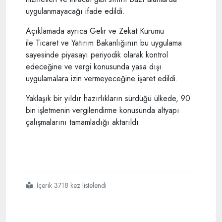
uygulanmayacağı ifade edildi.
Açıklamada ayrıca Gelir ve Zekat Kurumu
ile Ticaret ve Yatırım Bakanlığının bu uygulama
sayesinde piyasayı periyodik olarak kontrol
edeceğine ve vergi konusunda yasa dışı
uygulamalara izin vermeyeceğine işaret edildi.
Yaklaşık bir yıldır hazırlıkların sürdüğü ülkede, 90
bin işletmenin vergilendirme konusunda altyapı
çalışmalarını tamamladığı aktarıldı.
İçerik 3718 kez listelendi
#suudi
#arabistanda
#kdv
#dönemi
#başladı