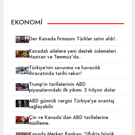
EKONOMİ
Dev Kanada firmasını Türkler satın aldı!..
Kanadalı ailelere yeni destek ödemeleri
Haziran ve Temmuz'da..
Türkiye'nin savunma ve havacılık
ihracatında tarihi rekor!
Trump'ın tarifelerinin ABD
piyasalarındaki ilk yıkımı: 3 trilyon dolar
ABD gümrük vergisi Türkiye'ye avantaj
sağlayabilir
Çin ve Kanada'dan ABD tarifelerine
misilleme..
Kanada Merkez Bankası: 'Ufukta büyük