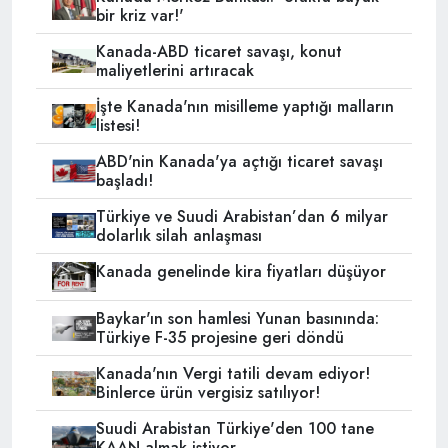
bir kriz var!'
Kanada-ABD ticaret savaşı, konut
maliyetlerini artıracak
İşte Kanada'nın misilleme yaptığı malların
listesi!
ABD'nin Kanada'ya açtığı ticaret savaşı
başladı!
Türkiye ve Suudi Arabistan’dan 6 milyar
dolarlık silah anlaşması
Kanada genelinde kira fiyatları düşüyor
Baykar'ın son hamlesi Yunan basınında:
Türkiye F-35 projesine geri döndü
Kanada'nın Vergi tatili devam ediyor!
Binlerce ürün vergisiz satılıyor!
Suudi Arabistan Türkiye'den 100 tane
KAAN almak istiyor