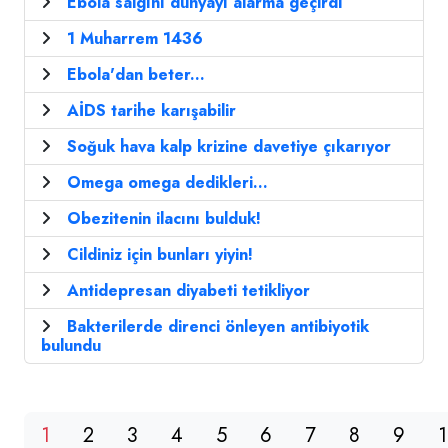
Ebola salgını dünyayı alarma geçirdi
1 Muharrem 1436
Ebola'dan beter...
AİDS tarihe karışabilir
Soğuk hava kalp krizine davetiye çıkarıyor
Omega omega dedikleri...
Obezitenin ilacını bulduk!
Cildiniz için bunları yiyin!
Antidepresan diyabeti tetikliyor
Bakterilerde direnci önleyen antibiyotik
bulundu
1
2
3
4
5
6
7
8
9