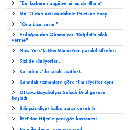
"Bu, babanın bugüne mirasıdır İlham"
NATO'dan Acil Müdahale Gücü'ne onay
"Onu bize verin!"
Erdoğan'dan Obama'ya: "Bağdat'a silah
verme"
New York’ta Beş Minare'nin paralel şifreleri
Sizi de dinliyorlar...
Karadeniz’de sıcak saatler!..
Kanadalı uzmanlara göre tüm diyetler aynı
Ottawa Büyükelçisi Selçuk Ünal göreve
başladı
Bilinçsiz diyet kalbe zarar verebilir
İHH'dan Nijer’e yeni göz hastanesi
İğne ile damar aramaya son!