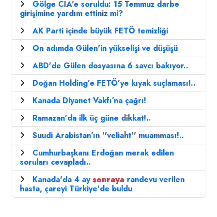
Gölge CIA'e soruldu: 15 Temmuz darbe
girişimine yardım ettiniz mi?
AK Parti içinde büyük FETÖ temizliği
On adımda Gülen'in yükselişi ve düşüşü
ABD'de Gülen dosyasına 6 savcı bakıyor..
Doğan Holding’e FETÖ’ye kıyak suçlaması!..
Kanada Diyanet Vakfı’na çağrı!
Ramazan’da ilk üç güne dikkat!..
Suudi Arabistan’ın ''veliaht'' muamması!..
Cumhurbaşkanı Erdoğan merak edilen
soruları cevapladı..
Kanada'da 4 ay
sonraya
randevu verilen
hasta, çareyi Türkiye'de buldu