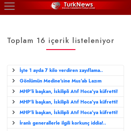
Toplam 16 içerik listeleniyor
İşte 1 ayda 7 kilo verdiren zayıflama..
Gönlümün Medine'sine Mus'ab Lazım
MHP'li başkan, İskilipli Atıf Hoca'ya küfretti!
MHP'li başkan, İskilipli Atıf Hoca'ya küfretti!
MHP'li başkan, İskilipli Atıf Hoca'ya küfretti!
İranlı generallerle ilgili korkunç iddia!..