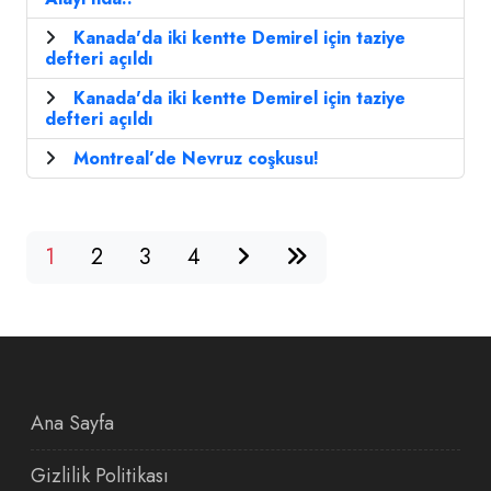
Kanada'da iki kentte Demirel için taziye
defteri açıldı
Kanada'da iki kentte Demirel için taziye
defteri açıldı
Montreal’de Nevruz coşkusu!
1
2
3
4
Ana Sayfa
Gizlilik Politikası