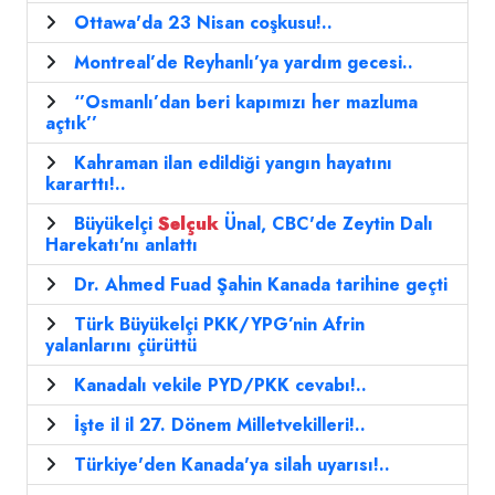
Ottawa'da 23 Nisan coşkusu!..
Montreal’de Reyhanlı’ya yardım gecesi..
‘’Osmanlı’dan beri kapımızı her mazluma
açtık’’
Kahraman ilan edildiği yangın hayatını
kararttı!..
Büyükelçi
Selçuk
Ünal, CBC'de Zeytin Dalı
Harekatı'nı anlattı
Dr. Ahmed Fuad Şahin Kanada tarihine geçti
Türk Büyükelçi PKK/YPG’nin Afrin
yalanlarını çürüttü
Kanadalı vekile PYD/PKK cevabı!..
İşte il il 27. Dönem Milletvekilleri!..
Türkiye'den Kanada'ya silah uyarısı!..