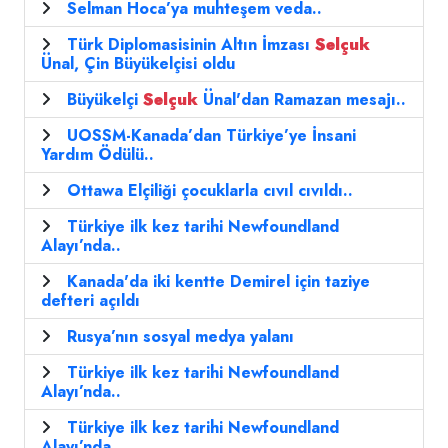
Selman Hoca’ya muhteşem veda..
Türk Diplomasisinin Altın İmzası
Selçuk
Ünal, Çin Büyükelçisi oldu
Büyükelçi
Selçuk
Ünal'dan Ramazan mesajı..
UOSSM-Kanada’dan Türkiye’ye İnsani
Yardım Ödülü..
Ottawa Elçiliği çocuklarla cıvıl cıvıldı..
Türkiye ilk kez tarihi Newfoundland
Alayı’nda..
Kanada'da iki kentte Demirel için taziye
defteri açıldı
Rusya’nın sosyal medya yalanı
Türkiye ilk kez tarihi Newfoundland
Alayı’nda..
Türkiye ilk kez tarihi Newfoundland
Alayı’nda..