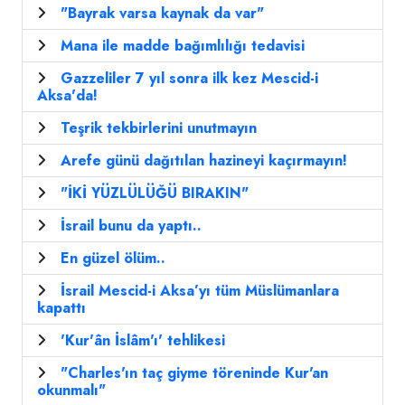
"Bayrak varsa kaynak da var"
Mana ile madde bağımlılığı tedavisi
Gazzeliler 7 yıl sonra ilk kez Mescid-i
Aksa'da!
Teşrik tekbirlerini unutmayın
Arefe günü dağıtılan hazineyi kaçırmayın!
"İKİ YÜZLÜLÜĞÜ BIRAKIN"
İsrail bunu da yaptı..
En güzel ölüm..
İsrail Mescid-i Aksa’yı tüm Müslümanlara
kapattı
'Kur'ân İslâm'ı' tehlikesi
"Charles'ın taç giyme töreninde Kur'an
okunmalı"