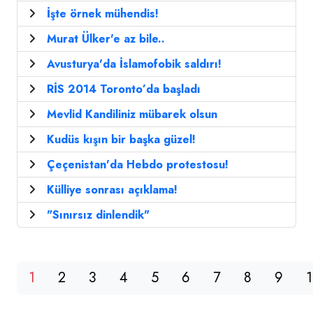
İşte örnek mühendis!
Murat Ülker'e az bile..
Avusturya'da İslamofobik saldırı!
RİS 2014 Toronto’da başladı
Mevlid Kandiliniz mübarek olsun
Kudüs kışın bir başka güzel!
Çeçenistan'da Hebdo protestosu!
Külliye sonrası açıklama!
"Sınırsız dinlendik"
1
2
3
4
5
6
7
8
9