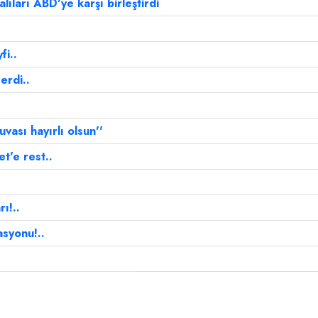
ıları ABD'ye karşı birleştirdi
fi..
erdi..
uvası hayırlı olsun''
t'e rest..
ı!..
syonu!..