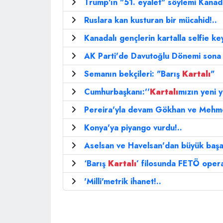
Trump'ın "51. eyalet" söylemi Kanadal
Ruslara kan kusturan bir mücahid!..
Kanadalı gençlerin kartalla selfie key
AK Parti'de Davutoğlu Dönemi sona 
Semanın bekçileri: "Barış
Kartalı
"
Cumhurbaşkanı:''
Kartalı
mızın yeni y
Pereira'yla devam Gökhan ve Mehme
Konya'ya piyango vurdu!..
Aselsan ve Havelsan'dan büyük başar
‘Barış
Kartalı
’ filosunda FETÖ opera
'Milli'metrik ihanet!..