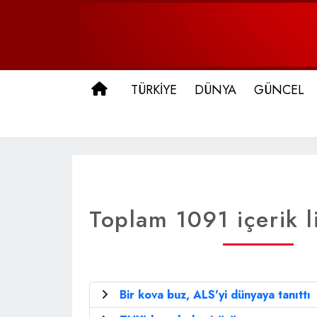
ANA SAYFA
TÜRKİYE
DÜNYA
GÜNCEL
Toplam 1091 içerik l
Bir kova buz, ALS'yi dünyaya tanıttı