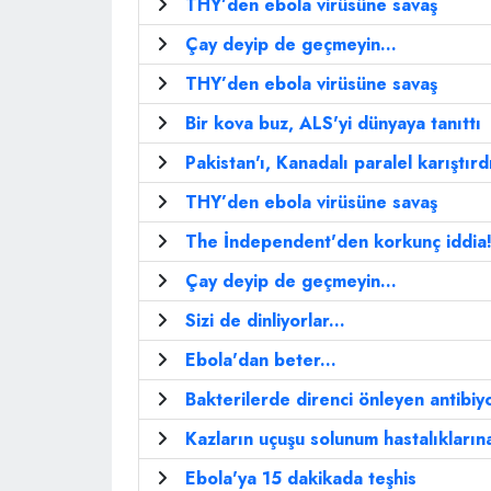
THY’den ebola virüsüne savaş
Çay deyip de geçmeyin...
THY’den ebola virüsüne savaş
Bir kova buz, ALS'yi dünyaya tanıttı
Pakistan'ı, Kanadalı paralel karıştırd
THY’den ebola virüsüne savaş
The İndependent'den korkunç iddia
Çay deyip de geçmeyin...
Sizi de dinliyorlar...
Ebola'dan beter...
Bakterilerde direnci önleyen antibiy
Kazların uçuşu solunum hastalıklarına
Ebola'ya 15 dakikada teşhis