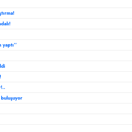
ştırma!
dalı!
 yaptı’’
ldi
!
!..
a buluşuyor