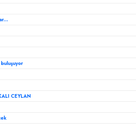
r...
a buluşuyor
KALI CEYLAN
cek