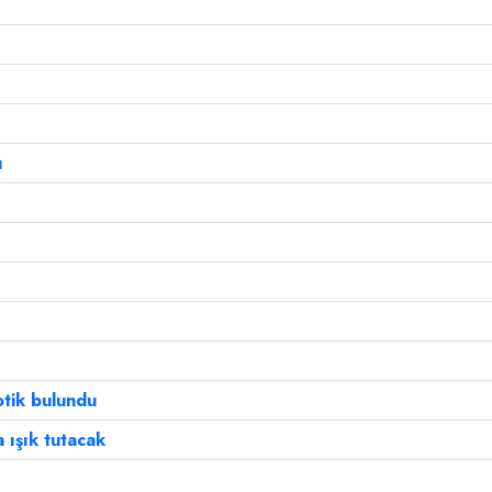
ı
!
otik bulundu
 ışık tutacak