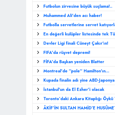
Futbolun zirvesine büyük suçlama!..
Muhammed Ali'den acı haber!
Futbolla servetlerine servet katıyorla
En değerli kulüpler listesinde tek Tü
Devler Ligi finali Cüneyt Çakır'ın!
FIFA'da rüşvet depremi!
FİFA'da Başkan yeniden Blatter
Montreal'de ''pole'' Hamilton'ın...
Kupada finalin adı yine ABD-Japonya
İstanbul'un da El Ezher'i olacak
Toronto’daki Ankara Kitaplığı Öykü 
ÂKİF’İN SULTAN HAMİD’E HUSÛME