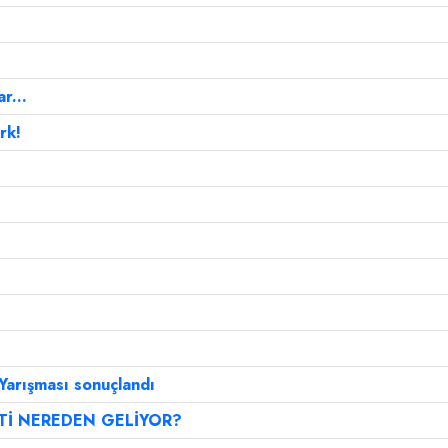
r...
rk!
Yarışması sonuçlandı
Tİ NEREDEN GELİYOR?