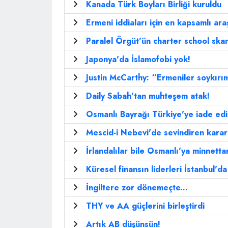
Kanada Türk Boyları Birliği kuruldu
Ermeni iddiaları için en kapsamlı ara
Paralel Örgüt'ün charter school skan
Japonya'da İslamofobi yok!
Justin McCarthy: ‘’Ermeniler soykırım
Daily Sabah'tan muhteşem atak!
Osmanlı Bayrağı Türkiye'ye iade edi
Mescid-i Nebevi'de sevindiren karar
İrlandalılar bile Osmanlı'ya minnettar
Küresel finansın liderleri İstanbul'd
İngiltere zor dönemeçte...
THY ve AA güçlerini birleştirdi
Artık AB düşünsün!