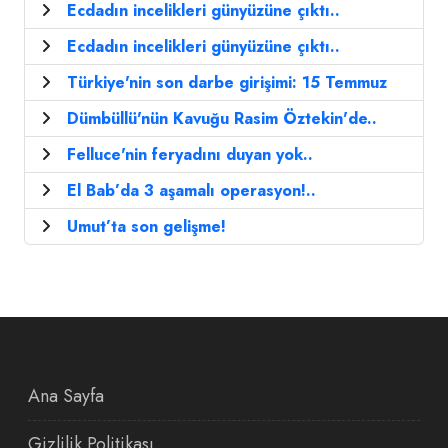
Ecdadın incelikleri günyüzüne çıktı..
Ecdadın incelikleri günyüzüne çıktı..
Türkiye'nin son darbe girişimi: 15 Temmuz
Dümbüllü'nün Kavuğu Rasim Öztekin'de..
Felluce'nin feryadını duyan yok..
El Bab’da 3 aşamalı operasyon!..
Umut’ta son gelişme!
Ana Sayfa
Gizlilik Politikası