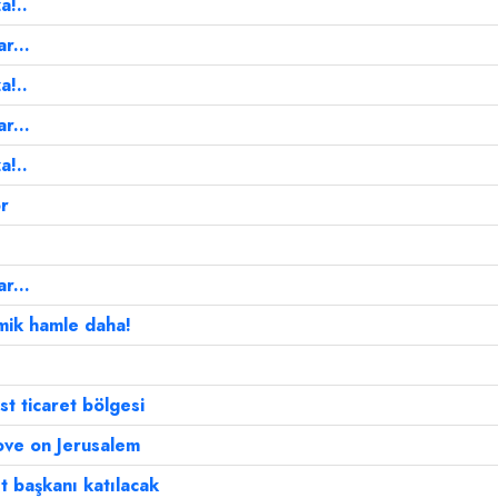
a!..
r...
a!..
r...
a!..
or
r...
mik hamle daha!
st ticaret bölgesi
ve on Jerusalem
 başkanı katılacak