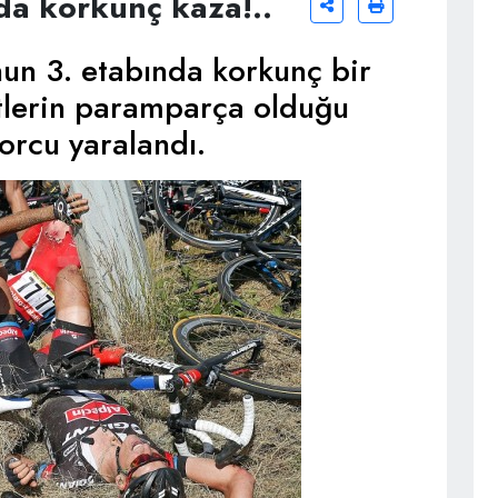
nda korkunç kaza!..
nun 3. etabında korkunç bir
etlerin paramparça olduğu
orcu yaralandı.