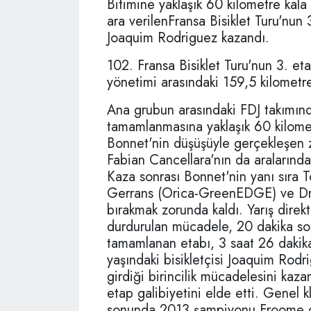
Bitimine yaklaşık 60 kilometre ka
ara verilenFransa Bisiklet Turu'nun
Joaquim Rodriguez kazandı.
102. Fransa Bisiklet Turu'nun 3. et
yönetimi arasındaki 159,5 kilometr
Ana grubun arasındaki FDJ takımın
tamamlanmasına yaklaşık 60 kilome
Bonnet'nin düşüşüyle gerçekleşen z
Fabian Cancellara'nın da aralarında
Kaza sonrası Bonnet'nin yanı sıra
Gerrans (Orica-GreenEDGE) ve Dmi
bırakmak zorunda kaldı. Yarış direk
durdurulan mücadele, 20 dakika son
tamamlanan etabı, 3 saat 26 dakika
yaşındaki bisikletçisi Joaquim Rodr
girdiği birincilik mücadelesini kaz
etap galibiyetini elde etti. Genel 
sonunda 2013 şampiyonu Froome gi