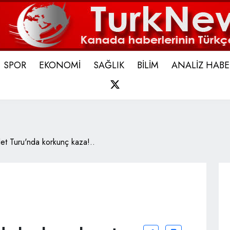
SPOR
EKONOMİ
SAĞLIK
BİLİM
ANALİZ HABE
X
let Turu'nda korkunç kaza!..