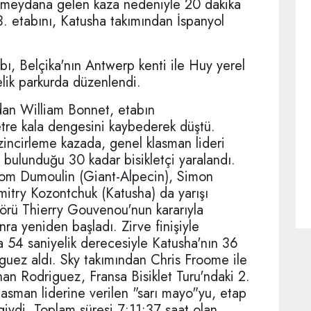
la meydana gelen kaza nedeniyle 20 dakika
 3. etabını, Katusha takımından İspanyol
abı, Belçika'nın Antwerp kenti ile Huy yerel
elik parkurda düzenlendi.
dan William Bonnet, etabın
tre kala dengesini kaybederek düştü.
incirleme kazada, genel klasman lideri
 bulunduğu 30 kadar bisikletçi yaralandı.
 Tom Dumoulin (Giant-Alpecin), Simon
try Kozontchuk (Katusha) da yarışı
törü Thierry Gouvenou'nun kararıyla
ra yeniden başladı. Zirve finişiyle
 54 saniyelik derecesiyle Katusha'nın 36
iguez aldı. Sky takımından Chris Froome ile
anan Rodriguez, Fransa Bisiklet Turu'ndaki 2.
klasman liderine verilen "sarı mayo"yu, etap
ydi. Toplam süresi 7:11:37 saat olan