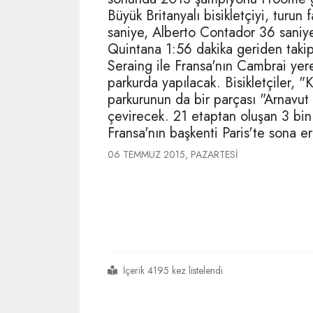
Büyük Britanyalı bisikletçiyi, turu
saniye, Alberto Contador 36 saniy
Quintana 1:56 dakika geriden takip e
Seraing ile Fransa'nın Cambrai yere
parkurda yapılacak. Bisikletçiler, "
parkurunun da bir parçası "Arnavut 
çevirecek. 21 etaptan oluşan 3 bi
Fransa'nın başkenti Paris'te sona e
06 TEMMUZ 2015, PAZARTESI
İçerik 4195 kez listelendi
#fransa
#bisiklet
#turunda
#korkunç
#kaza