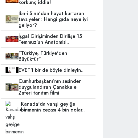
korkunç iddia!
İbn-i Sina'dan hayat kurtaran
tavsiyeler : Hangi gıda neye iyi
geliyor?
İşgal Girişiminden Dirilişe 15
Temmuz'un Anatomisi..
"Türkiye, Türkiye'den
Büyüktür"
EVET'i bir de böyle dinleyin..
Cumhurbaşkanı’nın sesinden
duygulandıran Çanakkale
Zaferi tanıtım filmi
Kanada'da vahşi geyiğe
binmenin cezası 4 bin dolar..