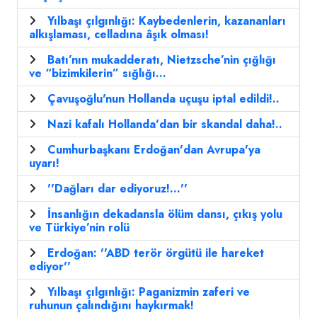
Yılbaşı çılgınlığı: Kaybedenlerin, kazananları
alkışlaması, celladına âşık olması!
Batı’nın mukadderatı, Nietzsche’nin çığlığı
ve “bizimkilerin” sığlığı...
Çavuşoğlu'nun Hollanda uçuşu iptal edildi!..
Nazi kafalı Hollanda'dan bir skandal daha!..
Cumhurbaşkanı Erdoğan'dan Avrupa'ya
uyarı!
''Dağları dar ediyoruz!...''
İnsanlığın dekadansla ölüm dansı, çıkış yolu
ve Türkiye’nin rolü
Erdoğan: ''ABD terör örgütü ile hareket
ediyor''
Yılbaşı çılgınlığı: Paganizmin zaferi ve
ruhunun çalındığını haykırmak!