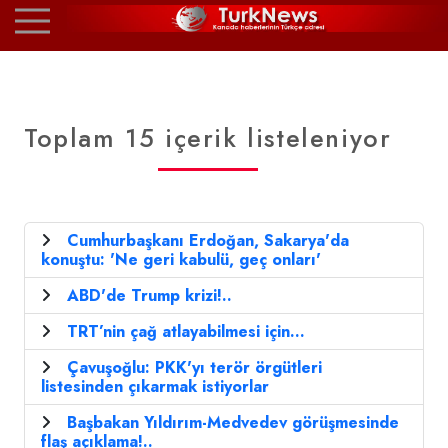
Toplam 15 içerik listeleniyor
Cumhurbaşkanı Erdoğan, Sakarya'da
konuştu: 'Ne geri kabulü, geç onları'
ABD'de Trump krizi!..
TRT’nin çağ atlayabilmesi için...
Çavuşoğlu: PKK'yı terör örgütleri
listesinden çıkarmak istiyorlar
Başbakan Yıldırım-Medvedev görüşmesinde
flaş açıklama!..