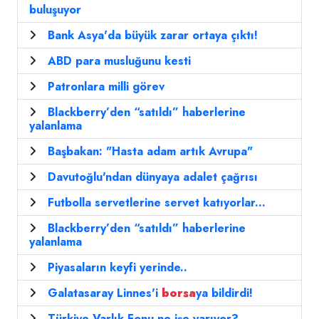
buluşuyor
Bank Asya'da büyük zarar ortaya çıktı!
ABD para musluğunu kesti
Patronlara milli görev
Blackberry’den “satıldı” haberlerine
yalanlama
Başbakan: "Hasta adam artık Avrupa"
Davutoğlu'ndan dünyaya adalet çağrısı
Futbolla servetlerine servet katıyorlar...
Blackberry’den “satıldı” haberlerine
yalanlama
Piyasaların keyfi yerinde..
Galatasaray Linnes'i
borsa
ya bildirdi!
Türkiye Varlık Fonu ne işe yarıyor?