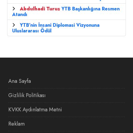
Abdulhadi
Turus
YTB Başkanlığına Resmen
Atandı
YTB’nin İnsani Diplomasi Vizyonuna
Uluslararası Ödül
Ana Sayfa
Gizlilik Politikası
KVKK Aydınlatma Metni
Reklam