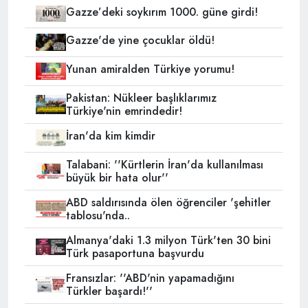
Gazze’deki soykırım 1000. güne girdi!
Gazze'de yine çocuklar öldü!
Yunan amiralden Türkiye yorumu!
Pakistan: Nükleer başlıklarımız
Türkiye'nin emrindedir!
İran'da kim kimdir
Talabani: ''Kürtlerin İran'da kullanılması
büyük bir hata olur''
ABD saldırısında ölen öğrenciler 'şehitler
tablosu'nda..
Almanya'daki 1.3 milyon Türk'ten 30 bini
Türk pasaportuna başvurdu
Fransızlar: ''ABD'nin yapamadığını
Türkler başardı!''