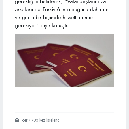
gerektiğini belirterek, “Vatandaşlarımıza
arkalarında Türkiye’nin olduğunu daha net
ve güçlü bir biçimde hissettirmemiz
gerekiyor” diye konuştu.
İçerik 705 kez listelendi
#almanya
#çifte vatandaşlık