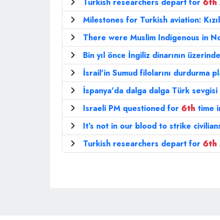
Turkish researchers depart for
6th
Milestones for Turkish aviation: Kız
There were Muslim Indigenous in N
Bin yıl önce İngiliz dinarının üzerind
İsrail'in Sumud filolarını durdurma pl
İspanya'da dalga dalga Türk sevgisi 
Israeli PM questioned for
6th
time i
It’s not in our blood to strike civili
Turkish researchers depart for
6th