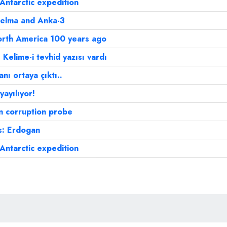
Antarctic expedition
ılelma and Anka-3
orth America 100 years ago
e Kelime-i tevhid yazısı vardı
anı ortaya çıktı..
yayılıyor!
n corruption probe
ans: Erdogan
Antarctic expedition