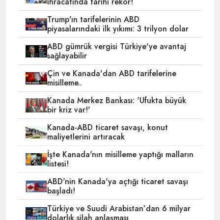
ihracatında tarihi rekor!
Trump'ın tarifelerinin ABD
piyasalarındaki ilk yıkımı: 3 trilyon dolar
ABD gümrük vergisi Türkiye'ye avantaj
sağlayabilir
Çin ve Kanada'dan ABD tarifelerine
misilleme..
Kanada Merkez Bankası: 'Ufukta büyük
bir kriz var!'
Kanada-ABD ticaret savaşı, konut
maliyetlerini artıracak
İşte Kanada'nın misilleme yaptığı malların
listesi!
ABD'nin Kanada'ya açtığı ticaret savaşı
başladı!
Türkiye ve Suudi Arabistan’dan 6 milyar
dolarlık silah anlaşması