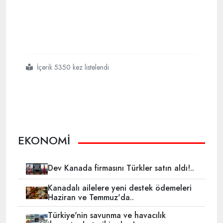
İçerik 5350 kez listelendi
#saldırının
#merkez
#üssü
#londra
EKONOMİ
Dev Kanada firmasını Türkler satın aldı!..
Kanadalı ailelere yeni destek ödemeleri
Haziran ve Temmuz'da..
Türkiye'nin savunma ve havacılık