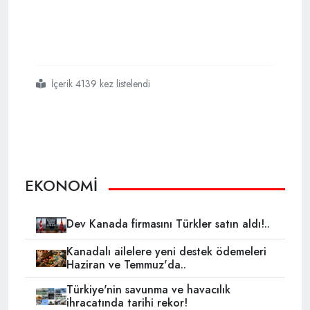
İçerik 4139 kez listelendi
#fetö
#yıldız teknik üniversitesi iddianamesi
#bank asya
EKONOMİ
Dev Kanada firmasını Türkler satın aldı!..
Kanadalı ailelere yeni destek ödemeleri
Haziran ve Temmuz'da..
Türkiye'nin savunma ve havacılık
ihracatında tarihi rekor!