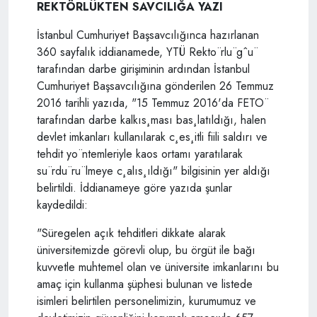
REKTÖRLÜKTEN SAVCILIĞA YAZI
İstanbul Cumhuriyet Başsavcılığınca hazırlanan
360 sayfalık iddianamede, YTÜ Rekto¨rlu¨gˆu¨
tarafından darbe girişiminin ardından İstanbul
Cumhuriyet Başsavcılığına gönderilen 26 Temmuz
2016 tarihli yazıda, "15 Temmuz 2016'da FETO¨
tarafından darbe kalkıs¸ması bas¸latıldığı, halen
devlet imkanları kullanılarak c¸es¸itli fiili saldırı ve
tehdit yo¨ntemleriyle kaos ortamı yaratılarak
su¨rdu¨ru¨lmeye c¸alıs¸ıldığı" bilgisinin yer aldığı
belirtildi. İddianameye göre yazıda şunlar
kaydedildi:
"Süregelen açık tehditleri dikkate alarak
üniversitemizde görevli olup, bu örgüt ile bağı
kuvvetle muhtemel olan ve üniversite imkanlarını bu
amaç için kullanma şüphesi bulunan ve listede
isimleri belirtilen personelimizin, kurumumuz ve