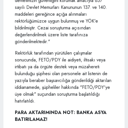
devletimizin güvenliğini korumak amacıyla 657
sayılı Devlet Memurları Kanununun 137. ve 140.
maddeleri gereğince açığa alınmaları
rektörlüğümüzce uygun bulunmuş ve YÖK'e
bildirilmiştir. Cezai soruşturma açısından
değerlendirilmek üzere liste tarafınıza
gönderilmektedir."
Rektörlük tarafından yürütülen çalışmalar
sonucunda, FETÖ/PDY ile aidiyeti, iltisakı veya
irtibatı ya da örgüte destek veya müzahereti
bulunduğu şüphesi olan personele ait listenin de
yazıyla beraber başsavcılığa gönderildiği aktarılan
iddianamede, şüpheliler hakkında "FETÖ/PDY'ye
üye olmak" suçundan soruşturma başlatıldığı
hatırlatıldı.
PARA AKTARIMINDA NOT: BANKA ASYA
BATIRILAMAZ!