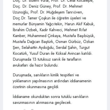
Doç. Dr. Bülent Vural, Prof. Dr. Celal Kocatepe,
Doç. Dr. Deniz Güney, Prof. Dr. Mehmet
Uzunoğlu, Prof. Dr. Muğdeşem Tanrıöven,
Doç.Dr. Tamer Çoşkun ile öğretim üyeleri ve
memurlar Bünyamin Yağcıtekin, Harun Akif Kabuk,
İbrahim Özbek, Kadir Kahveci, Mehmet Rıfat
Kamber, Muhammed Çinkaya, Mustafa Başıbüyük,
Mustafa Dağcan Baştürk, Osman Gürbüz, Özkan
Şen, Selahattin Aydoğdu, Serdal Şahin, Turgut
Kocatürk, Yusuf Duran ile Köksal Avincan katıldı.
Duruşmada 13 tutuksuz sanık ile tarafların
avukatları da hazır bulundu.
Duruşmada, sanıkların kimlik tespitleri ve
yoklamanın yapılmasının ardından iddianamenin
özetinin okunmasına geçildi.
İddianame okunduktan sonra tutuklu sanıkların
savunmasının alınmasına geçilecek.