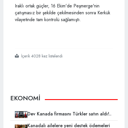
Iraklı ortak güçler, 16 Ekim'de Peşmerge'nin
çatışmasız bir şekilde çekilmesinden sonra Kerkük
vilayetinde tam kontrolü sağlamıştı.
İçerik 4028 kez listelendi
#kerkük
#petrolü
#irana
#akacak
EKONOMİ
Dev Kanada firmasını Türkler satın aldı!..
Kanadalı ailelere yeni destek ödemeleri