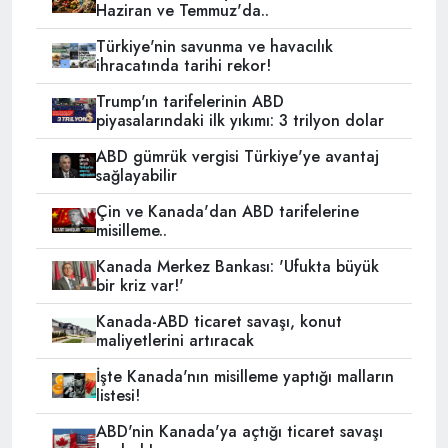
Haziran ve Temmuz'da..
Türkiye'nin savunma ve havacılık
ihracatında tarihi rekor!
Trump'ın tarifelerinin ABD
piyasalarındaki ilk yıkımı: 3 trilyon dolar
ABD gümrük vergisi Türkiye'ye avantaj
sağlayabilir
Çin ve Kanada'dan ABD tarifelerine
misilleme..
Kanada Merkez Bankası: 'Ufukta büyük
bir kriz var!'
Kanada-ABD ticaret savaşı, konut
maliyetlerini artıracak
İşte Kanada'nın misilleme yaptığı malların
listesi!
ABD'nin Kanada'ya açtığı ticaret savaşı