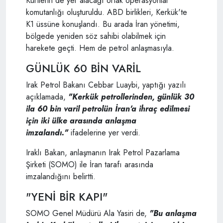
Kürtlerin de yer alacağı ortak operasyonlar
komutanlığı oluşturuldu. ABD birlikleri, Kerkük'te
K1 üssüne konuşlandı. Bu arada İran yönetimi,
bölgede yeniden söz sahibi olabilmek için
harekete geçti. Hem de petrol anlaşmasıyla.
GÜNLÜK 60 BİN VARİL
Irak Petrol Bakanı Cebbar Luaybi, yaptığı yazılı
açıklamada,
"Kerkük petrollerinden, günlük 30
ila 60 bin varil petrolün İran'a ihraç edilmesi
için iki ülke arasında anlaşma
imzalandı."
ifadelerine yer verdi.
Iraklı Bakan, anlaşmanın Irak Petrol Pazarlama
Şirketi (SOMO) ile İran tarafı arasında
imzalandığını belirtti.
"YENİ BİR KAPI"
SOMO Genel Müdürü Ala Yasiri de,
"Bu anlaşma