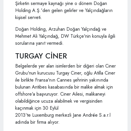
Şirketin sermaye kaynağı yine o dönem Doğan
Holding A.Ş.'den gelen gelirler ve Yalçındağların
kişisel serveti.
Doğan Holding, Arzuhan Doğan Yalçındağ ve
Mehmet Ali Yalçındağ, DW Türkçe'nin konuyla ilgili
sorularına yanıt vermedi.
TURGAY CİNER
Belgelerde yer alan isimlerden bir diğeri olan Ciner
Grubu'nun kurucusu Turgay Ciner, oğlu Atilla Ciner
ile birlikte Fransa'nın Cannes şehrinin yakınında
bulunan Antibes kasabasında bir malike almak için
offshore'a başvuruyor. Ciner Ailesi, malikaneyi
olabildiğince ucuza alabilmek ve vergisinden
kaçınmak için 30 Eylül
2013'te Luxemburg merkezli Jane Andrée S.a.r.l
adında bir firma alıyor.