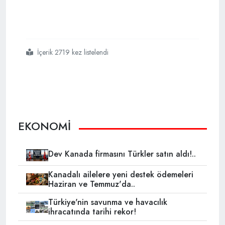
İçerik 2719 kez listelendi
#ihracatta
#yeni
#bir
#cumhuriyet
#tarihi
#rekorunu
#kırdık
EKONOMİ
Dev Kanada firmasını Türkler satın aldı!..
Kanadalı ailelere yeni destek ödemeleri
Haziran ve Temmuz'da..
Türkiye'nin savunma ve havacılık
ihracatında tarihi rekor!