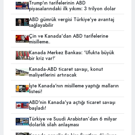
Trump'ın tarifelerinin ABD
piyasalarındaki ilk yıkımı: 3 trilyon dolar
ABD gümrük vergisi Türkiye'ye avantaj
sağlayabilir
Çin ve Kanada'dan ABD tarifelerine
misilleme..
Kanada Merkez Bankası: 'Ufukta büyük
bir kriz var!'
Kanada-ABD ticaret savaşı, konut
maliyetlerini artıracak
İşte Kanada'nın misilleme yaptığı malların
listesi!
ABD'nin Kanada'ya açtığı ticaret savaşı
başladı!
Türkiye ve Suudi Arabistan’dan 6 milyar
dolarlık silah anlaşması