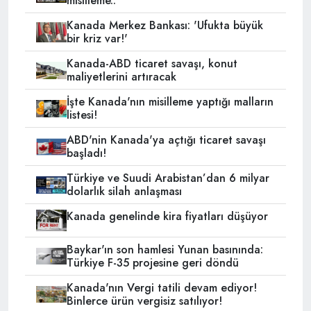
misilleme..
Kanada Merkez Bankası: 'Ufukta büyük
bir kriz var!'
Kanada-ABD ticaret savaşı, konut
maliyetlerini artıracak
İşte Kanada'nın misilleme yaptığı malların
listesi!
ABD'nin Kanada'ya açtığı ticaret savaşı
başladı!
Türkiye ve Suudi Arabistan’dan 6 milyar
dolarlık silah anlaşması
Kanada genelinde kira fiyatları düşüyor
Baykar'ın son hamlesi Yunan basınında:
Türkiye F-35 projesine geri döndü
Kanada'nın Vergi tatili devam ediyor!
Binlerce ürün vergisiz satılıyor!