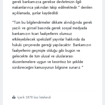
gerek bankamızca gerekse devletimizin ilgili
makamlarınca yakından takip edilmektedir." denilen
açıklamada, şunlar kaydedildi:
"Tüm bu bilgilendirmeler dikkate alındığında gerek
yazılı ve görsel basında gerek sosyal medyada
bankamızın ticari faaliyetlerini olumsuz
etkileyebilecek spekülatif yayınlar hakkında da
hukuki çerçevede gereği yapılacaktır. Bankamızın
faaliyetlerini geçmişte olduğu gibi bugün ve
gelecekte de tüm ulusal ve uluslararası
düzenlemelere uygun ve kesintisiz bir şekilde
sürdüreceğini kamuoyunun bilgisine sunarız."
İçerik 3878 kez listelendi
#halkbank
#halkbankın uluslararası bankacılıktan sorumlu genel müdür yardımcısı
#abd
#halkbank
#