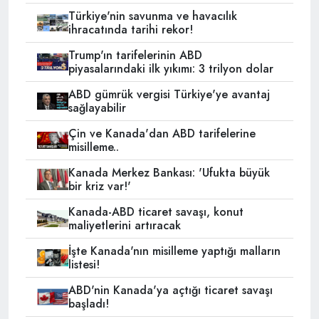
Türkiye'nin savunma ve havacılık
ihracatında tarihi rekor!
Trump'ın tarifelerinin ABD
piyasalarındaki ilk yıkımı: 3 trilyon dolar
ABD gümrük vergisi Türkiye'ye avantaj
sağlayabilir
Çin ve Kanada'dan ABD tarifelerine
misilleme..
Kanada Merkez Bankası: 'Ufukta büyük
bir kriz var!'
Kanada-ABD ticaret savaşı, konut
maliyetlerini artıracak
İşte Kanada'nın misilleme yaptığı malların
listesi!
ABD'nin Kanada'ya açtığı ticaret savaşı
başladı!