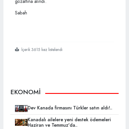
gözaltına alındı.
Sabah
İçerik 3615 kez listelendi
#erzurum da görülen fetö davası
#kara para aklama
EKONOMİ
Dev Kanada firmasını Türkler satın aldı!..
Kanadalı ailelere yeni destek ödemeleri
Haziran ve Temmuz'da..