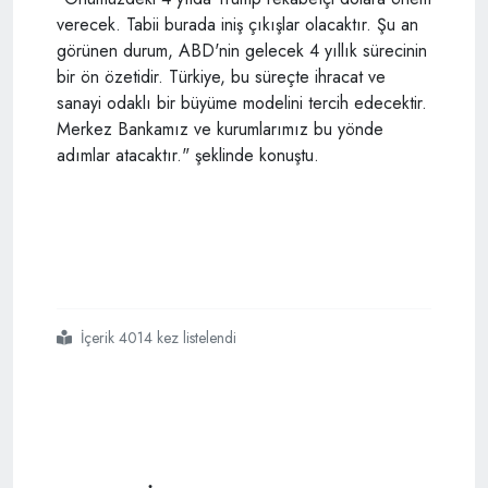
verecek. Tabii burada iniş çıkışlar olacaktır. Şu an
görünen durum, ABD'nin gelecek 4 yıllık sürecinin
bir ön özetidir. Türkiye, bu süreçte ihracat ve
sanayi odaklı bir büyüme modelini tercih edecektir.
Merkez Bankamız ve kurumlarımız bu yönde
adımlar atacaktır." şeklinde konuştu.
İçerik 4014 kez listelendi
#cumhurbaşkanı başdanışmanı cemil ertem
#varlık fonu