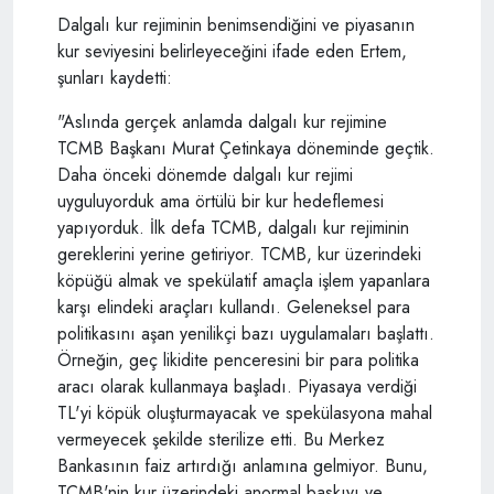
Dalgalı kur rejiminin benimsendiğini ve piyasanın
kur seviyesini belirleyeceğini ifade eden Ertem,
şunları kaydetti:
"Aslında gerçek anlamda dalgalı kur rejimine
TCMB Başkanı Murat Çetinkaya döneminde geçtik.
Daha önceki dönemde dalgalı kur rejimi
uyguluyorduk ama örtülü bir kur hedeflemesi
yapıyorduk. İlk defa TCMB, dalgalı kur rejiminin
gereklerini yerine getiriyor. TCMB, kur üzerindeki
köpüğü almak ve spekülatif amaçla işlem yapanlara
karşı elindeki araçları kullandı. Geleneksel para
politikasını aşan yenilikçi bazı uygulamaları başlattı.
Örneğin, geç likidite penceresini bir para politika
aracı olarak kullanmaya başladı. Piyasaya verdiği
TL'yi köpük oluşturmayacak ve spekülasyona mahal
vermeyecek şekilde sterilize etti. Bu Merkez
Bankasının faiz artırdığı anlamına gelmiyor. Bunu,
TCMB'nin kur üzerindeki anormal baskıyı ve