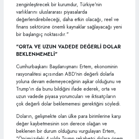
zenginleştirecek bir kurumdur, Türkiye'nin
varlıklarını uluslararası piyasalarda
değerlendirebileceği, daha etkin olacağı, reel ve
finans sektörüne önemli kaynaklar sağlayacağı yeni
bir başlangıç noktasıdır."
"ORTA VE UZUN VADEDE DEĞERLİ DOLAR
BEKLENMEMELİ"
Cumhurbaşkanı Başdanışmanı Ertem, ekonominin
rasyonalitesi açısından ABD'nin değerli dolarla
yoluna devam edemeyeceğinin aşikar olduğunu ve
Trump'ın da bunu bildiğini ifade ederek, orta ve
uzun vadede piyasa yorumcuları ve iktisatçıların
çok değerli dolar beklememesi gerektiğini söyledi.
Doların, gelişmekte olan ülke para birimlerine karşı
değer kaybetmesinin son derece olağan ve
beklenen bir durum olduğunu vurgulayan Ertem,
"Önümüzdeki 4 yılda Trump rekabetçi dolara önem