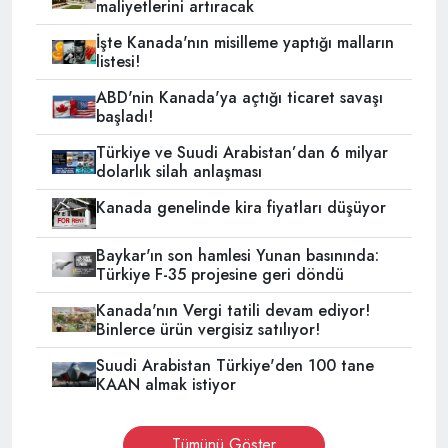
maliyetlerini artıracak
İşte Kanada'nın misilleme yaptığı malların
listesi!
ABD'nin Kanada'ya açtığı ticaret savaşı
başladı!
Türkiye ve Suudi Arabistan’dan 6 milyar
dolarlık silah anlaşması
Kanada genelinde kira fiyatları düşüyor
Baykar'ın son hamlesi Yunan basınında:
Türkiye F-35 projesine geri döndü
Kanada'nın Vergi tatili devam ediyor!
Binlerce ürün vergisiz satılıyor!
Suudi Arabistan Türkiye'den 100 tane
KAAN almak istiyor
Tümünü Göster