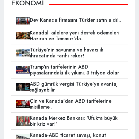
EKONOMİ
Dev Kanada firmasını Türkler satın aldı!..
Kanadalı ailelere yeni destek ödemeleri
Haziran ve Temmuz'da..
Türkiye'nin savunma ve havacılık
ihracatında tarihi rekor!
Trump'ın tarifelerinin ABD
piyasalarındaki ilk yıkımı: 3 trilyon dolar
ABD gümrük vergisi Türkiye'ye avantaj
sağlayabilir
Çin ve Kanada'dan ABD tarifelerine
misilleme..
Kanada Merkez Bankası: 'Ufukta büyük
bir kriz var!'
Kanada-ABD ticaret savaşı, konut