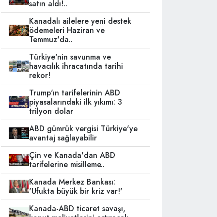
satın aldı!..
Kanadalı ailelere yeni destek
ödemeleri Haziran ve
Temmuz'da..
Türkiye'nin savunma ve
havacılık ihracatında tarihi
rekor!
Trump'ın tarifelerinin ABD
piyasalarındaki ilk yıkımı: 3
trilyon dolar
ABD gümrük vergisi Türkiye'ye
avantaj sağlayabilir
Çin ve Kanada'dan ABD
tarifelerine misilleme..
Kanada Merkez Bankası:
'Ufukta büyük bir kriz var!'
Kanada-ABD ticaret savaşı,