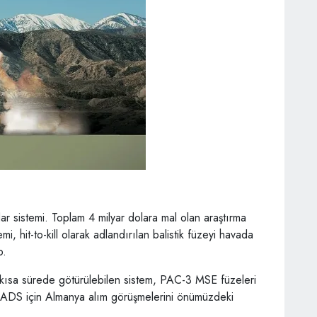
r sistemi. Toplam 4 milyar dolara mal olan araştırma
i, hit-to-kill olarak adlandırılan balistik füzeyi havada
p.
ye kısa sürede götürülebilen sistem, PAC-3 MSE füzeleri
n MEADS için Almanya alım görüşmelerini önümüzdeki