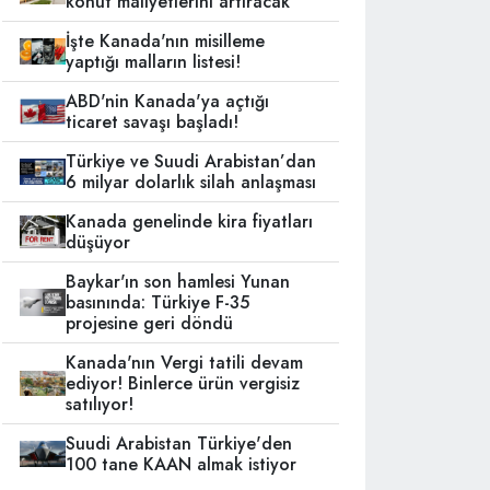
konut maliyetlerini artıracak
İşte Kanada'nın misilleme
yaptığı malların listesi!
ABD'nin Kanada'ya açtığı
ticaret savaşı başladı!
Türkiye ve Suudi Arabistan’dan
6 milyar dolarlık silah anlaşması
Kanada genelinde kira fiyatları
düşüyor
Baykar'ın son hamlesi Yunan
basınında: Türkiye F-35
projesine geri döndü
Kanada'nın Vergi tatili devam
ediyor! Binlerce ürün vergisiz
satılıyor!
Suudi Arabistan Türkiye'den
100 tane KAAN almak istiyor