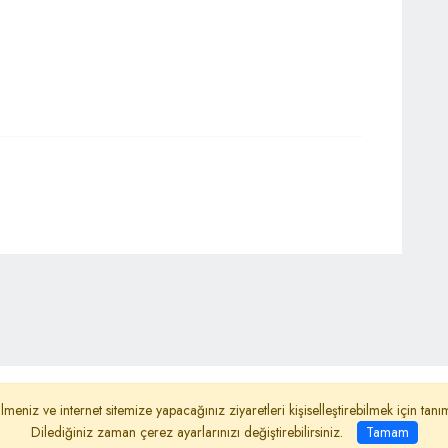
ydınlatma Metni
Reklam
Haber Gönder
lmeniz ve internet sitemize yapacağınız ziyaretleri kişiselleştirebilmek için ta
Dilediğiniz zaman çerez ayarlarınızı değiştirebilirsiniz.
Tamam