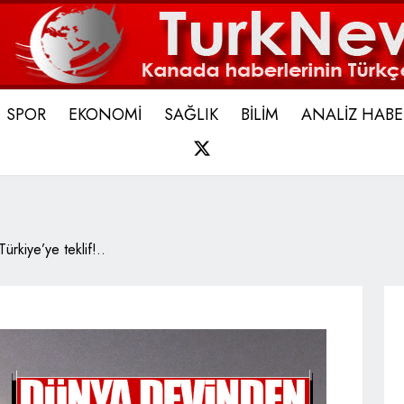
SPOR
EKONOMİ
SAĞLIK
BİLİM
ANALİZ HABE
X
rkiye’ye teklif!..