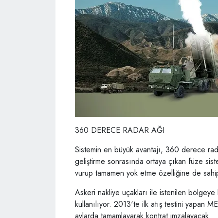
360 DERECE RADAR AĞI
Sistemin en büyük avantajı, 360 derece rada
geliştirme sonrasında ortaya çıkan füze sistem
vurup tamamen yok etme özelliğine de sahi
Askeri nakliye uçakları ile istenilen bölge
kullanılıyor. 2013'te ilk atış testini yapa
aylarda tamamlayarak kontrat imzalayacak.