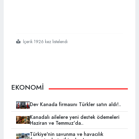
İçerik 1926 kez listelendi
#cübbeli
#ahmet
#hocadan
#ekonomi
#yorumu
EKONOMİ
Dev Kanada firmasını Türkler satın aldı!..
Kanadalı ailelere yeni destek ödemeleri
Haziran ve Temmuz'da..
Türkiye'nin savunma ve havacılık