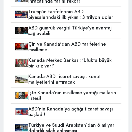
ihracatında tarihi rekor!
Trump'ın tarifelerinin ABD
piyasalarındaki ilk yıkımı: 3 trilyon dolar
ABD gümrük vergisi Türkiye'ye avantaj
sağlayabilir
Çin ve Kanada'dan ABD tarifelerine
misilleme..
Kanada Merkez Bankası: 'Ufukta büyük
bir kriz var!'
Kanada-ABD ticaret savaşı, konut
maliyetlerini artıracak
İşte Kanada'nın misilleme yaptığı malların
listesi!
ABD'nin Kanada'ya açtığı ticaret savaşı
başladı!
Türkiye ve Suudi Arabistan’dan 6 milyar
dolarlık silah anlaşması