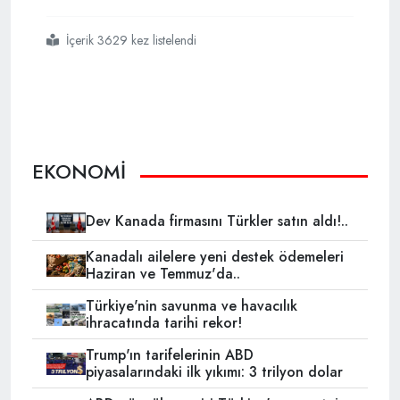
İçerik 3629 kez listelendi
#borsa istanbul
#bıst 100 endeksi
#dünyanın en fazla değer kazanan piyasası
EKONOMİ
Dev Kanada firmasını Türkler satın aldı!..
Kanadalı ailelere yeni destek ödemeleri
Haziran ve Temmuz'da..
Türkiye'nin savunma ve havacılık
ihracatında tarihi rekor!
Trump'ın tarifelerinin ABD
piyasalarındaki ilk yıkımı: 3 trilyon dolar