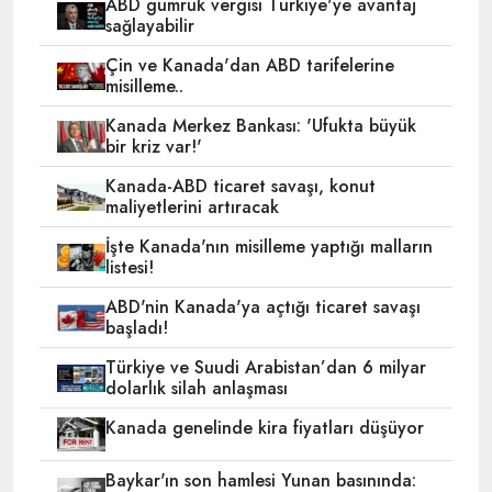
ABD gümrük vergisi Türkiye'ye avantaj
sağlayabilir
Çin ve Kanada'dan ABD tarifelerine
misilleme..
Kanada Merkez Bankası: 'Ufukta büyük
bir kriz var!'
Kanada-ABD ticaret savaşı, konut
maliyetlerini artıracak
İşte Kanada'nın misilleme yaptığı malların
listesi!
ABD'nin Kanada'ya açtığı ticaret savaşı
başladı!
Türkiye ve Suudi Arabistan’dan 6 milyar
dolarlık silah anlaşması
Kanada genelinde kira fiyatları düşüyor
Baykar'ın son hamlesi Yunan basınında: