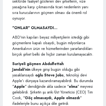
sektörde faaliyet gösteren dev şirketlerin, vize
yasağına karşı çıkmasında ticari nedenlerin yanı
sıra kurucularının göçmen olması da önemli rol
oynuyor.
"ONLAR" OLMASAYDI...
ABD'nin kapıları beyaz milliyetçilerin istediği gibi
göçmenlere kapalı olsaydı, bugün milyonlarca
Amerikalının ürün ve hizmetlerinden yararlandıkları
birçok şirket belki de hiçbir zaman kurulamayacaktı.
Suriyeli göçmen Abdulfettah
Jandali'nin
ülkeye girişi bugün olduğu gibi
yasaklansaydı
oğlu Steve Jobs
, teknoloji devi
Apple'ı dünyaya kazandıramayabilirdi. Bu durumda
"
Apple
" dendiğinde akla sadece "
elma
" meyvesi
gelebilirdi. Şirketin şu anki Üst Yöneticisi (CEO) Tim
Cook, "
Göç olmasaydı, Apple olmazdı
"
ifadeleriyle bunu açıkça dile getirdi.