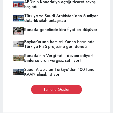
ABD'nin Kanada'ya açtığı ticaret savaşı
başladı!
Türkiye ve Suudi Arabistan’dan 6 milyar
dolarlık silah anlaşması
Kanada genelinde kira fiyatları düşüyor
Baykar'ın son hamlesi Yunan basınında:
Türkiye F-35 projesine geri döndü
Kanada'nın Vergi tatili devam ediyor!
Binlerce ürün vergisiz satılıyor!
Suudi Arabistan Türkiye'den 100 tane
KAAN almak istiyor
Tümünü Göster