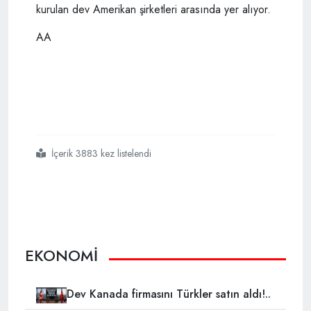
kurulan dev Amerikan şirketleri arasında yer alıyor.
AA
İçerik 3883 kez listelendi
#abd başkanı donald trump
#7 ülkeye vize ambargosu
#göçmen yasağı
#amerikan şirketleri
EKONOMİ
Dev Kanada firmasını Türkler satın aldı!..