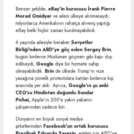
Benzer şekilde,
eBay'in kurucusu İranlı Pierre
Morad Omidyar
ve ailesi ülkeye alınmasaydı,
milyonlarca Amerikalının rahatça alıveriş yaptığı
eBay belki hiçbir zaman kurulmayabilirdi.
6 yaşında ailesiyle beraber
Sovyetler
Birliği'nden ABD'ye göç eden Sergey Brin
,
bugün binlerce Müslüman göçmen gibi kapı dışı
edilseydi,
Google
diye bir hizmete sahip
olmayabilirdik.
Brin
de ülkede Trump'ın vize
yasağına yönelik protestolara katılan binlerce kişi
arasında yer aldı. Ayrıca,
Google'ın şu anki
CEO'su Hindistan doğumlu Sundar
Pichai,
Apple'ın 200'e yakın yabancı
çalışanından sadece biri...
Dünyanın en büyük sosyal medya
şirketlerinden
Facebook'un ortak kurucusu
Brezilyalı Eduardo Saverin
, eğitimi için ABD'ye