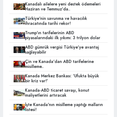
Kanadalı ailelere yeni destek ödemeleri
Haziran ve Temmuz'da..
Türkiye'nin savunma ve havacılık
ihracatında tarihi rekor!
Trump'ın tarifelerinin ABD
piyasalarındaki ilk yıkımı: 3 trilyon dolar
ABD gümrük vergisi Türkiye'ye avantaj
sağlayabilir
Çin ve Kanada'dan ABD tarifelerine
misilleme..
Kanada Merkez Bankası: 'Ufukta büyük
bir kriz var!'
Kanada-ABD ticaret savaşı, konut
maliyetlerini artıracak
İşte Kanada'nın misilleme yaptığı malların
listesi!