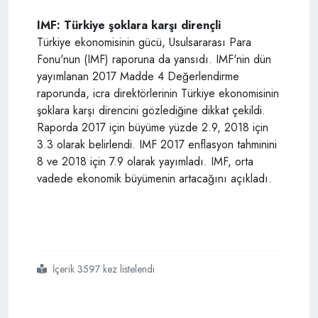
IMF: Türkiye şoklara karşı dirençli
Türkiye ekonomisinin gücü, Usulsararası Para
Fonu'nun (IMF) raporuna da yansıdı. IMF'nin dün
yayımlanan 2017 Madde 4 Değerlendirme
raporunda, icra direktörlerinin Türkiye ekonomisinin
şoklara karşı direncini gözlediğine dikkat çekildi.
Raporda 2017 için büyüme yüzde 2.9, 2018 için
3.3 olarak belirlendi. IMF 2017 enflasyon tahminini
8 ve 2018 için 7.9 olarak yayımladı. IMF, orta
vadede ekonomik büyümenin artacağını açıkladı.
İçerik 3597 kez listelendi
#borsa istanbul
#tl
#dolar