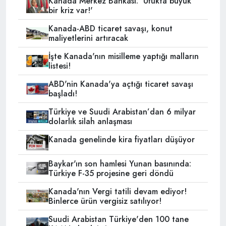
Kanada Merkez Bankası: 'Ufukta büyük
bir kriz var!'
Kanada-ABD ticaret savaşı, konut
maliyetlerini artıracak
İşte Kanada'nın misilleme yaptığı malların
listesi!
ABD'nin Kanada'ya açtığı ticaret savaşı
başladı!
Türkiye ve Suudi Arabistan’dan 6 milyar
dolarlık silah anlaşması
Kanada genelinde kira fiyatları düşüyor
Baykar'ın son hamlesi Yunan basınında:
Türkiye F-35 projesine geri döndü
Kanada'nın Vergi tatili devam ediyor!
Binlerce ürün vergisiz satılıyor!
Suudi Arabistan Türkiye'den 100 tane