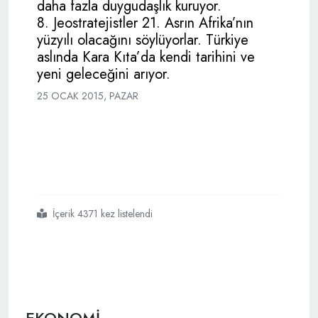
daha fazla duygudaşlık kuruyor.
8. Jeostratejistler 21. Asrın Afrika’nın
yüzyılı olacağını söylüyorlar. Türkiye
aslında Kara Kıta’da kendi tarihini ve
yeni geleceğini arıyor.
25 OCAK 2015, PAZAR
İçerik 4371 kez listelendi
#afrikada
#ne
#işimiz
#var
#derseniz