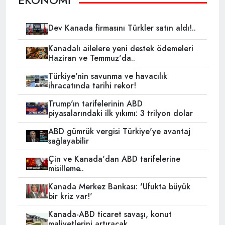
EKONOMİ
Dev Kanada firmasını Türkler satın aldı!..
Kanadalı ailelere yeni destek ödemeleri
Haziran ve Temmuz'da..
Türkiye'nin savunma ve havacılık
ihracatında tarihi rekor!
Trump'ın tarifelerinin ABD
piyasalarındaki ilk yıkımı: 3 trilyon dolar
ABD gümrük vergisi Türkiye'ye avantaj
sağlayabilir
Çin ve Kanada'dan ABD tarifelerine
misilleme..
Kanada Merkez Bankası: 'Ufukta büyük
bir kriz var!'
Kanada-ABD ticaret savaşı, konut
maliyetlerini artıracak