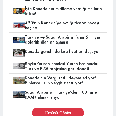
İşte Kanada'nın misilleme yaptığı malların
listesi!
ABD'nin Kanada'ya açtığı ticaret savaşı
başladı!
Türkiye ve Suudi Arabistan’dan 6 milyar
dolarlık silah anlaşması
Kanada genelinde kira fiyatları düşüyor
Baykar'ın son hamlesi Yunan basınında:
Türkiye F-35 projesine geri döndü
Kanada'nın Vergi tatili devam ediyor!
Binlerce ürün vergisiz satılıyor!
Suudi Arabistan Türkiye'den 100 tane
KAAN almak istiyor
Tümünü Göster