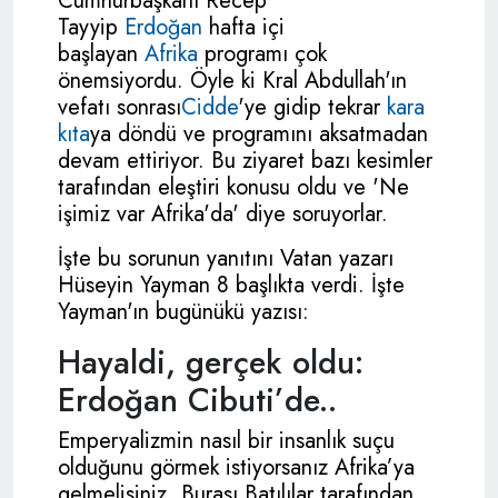
Cumhurbaşkanı Recep
Tayyip
Erdoğan
hafta içi
başlayan
Afrika
programı çok
önemsiyordu. Öyle ki Kral Abdullah'ın
vefatı sonrası
Cidde
'ye gidip tekrar
kara
kıta
ya döndü ve programını aksatmadan
devam ettiriyor. Bu ziyaret bazı kesimler
tarafından eleştiri konusu oldu ve 'Ne
işimiz var Afrika'da' diye soruyorlar.
İşte bu sorunun yanıtını Vatan yazarı
Hüseyin Yayman 8 başlıkta verdi. İşte
Yayman'ın bugünükü yazısı:
Hayaldi, gerçek oldu:
Erdoğan Cibuti’de..
Emperyalizmin nasıl bir insanlık suçu
olduğunu görmek istiyorsanız Afrika’ya
gelmelisiniz. Burası Batılılar tarafından