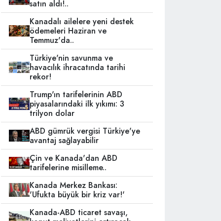
satın aldı!..
Kanadalı ailelere yeni destek
ödemeleri Haziran ve
Temmuz'da..
Türkiye'nin savunma ve
havacılık ihracatında tarihi
rekor!
Trump'ın tarifelerinin ABD
piyasalarındaki ilk yıkımı: 3
trilyon dolar
ABD gümrük vergisi Türkiye'ye
avantaj sağlayabilir
Çin ve Kanada'dan ABD
tarifelerine misilleme..
Kanada Merkez Bankası:
'Ufukta büyük bir kriz var!'
Kanada-ABD ticaret savaşı,