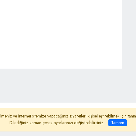
ydınlatma Metni
Reklam
Haber Gönder
lmeniz ve internet sitemize yapacağınız ziyaretleri kişiselleştirebilmek için ta
Dilediğiniz zaman çerez ayarlarınızı değiştirebilirsiniz.
Tamam