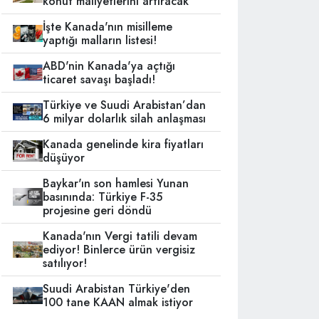
konut maliyetlerini artıracak
İşte Kanada'nın misilleme
yaptığı malların listesi!
ABD'nin Kanada'ya açtığı
ticaret savaşı başladı!
Türkiye ve Suudi Arabistan’dan
6 milyar dolarlık silah anlaşması
Kanada genelinde kira fiyatları
düşüyor
Baykar'ın son hamlesi Yunan
basınında: Türkiye F-35
projesine geri döndü
Kanada'nın Vergi tatili devam
ediyor! Binlerce ürün vergisiz
satılıyor!
Suudi Arabistan Türkiye'den
100 tane KAAN almak istiyor