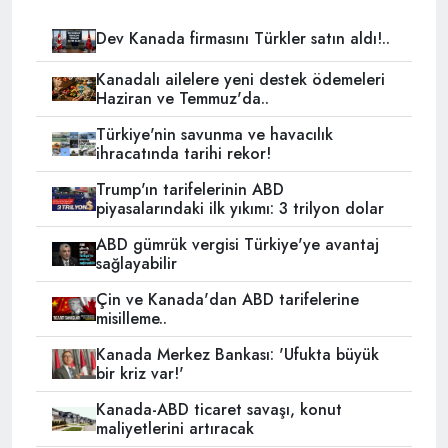
Dev Kanada firmasını Türkler satın aldı!..
Kanadalı ailelere yeni destek ödemeleri
Haziran ve Temmuz'da..
Türkiye'nin savunma ve havacılık
ihracatında tarihi rekor!
Trump'ın tarifelerinin ABD
piyasalarındaki ilk yıkımı: 3 trilyon dolar
ABD gümrük vergisi Türkiye'ye avantaj
sağlayabilir
Çin ve Kanada'dan ABD tarifelerine
misilleme..
Kanada Merkez Bankası: 'Ufukta büyük
bir kriz var!'
Kanada-ABD ticaret savaşı, konut
maliyetlerini artıracak