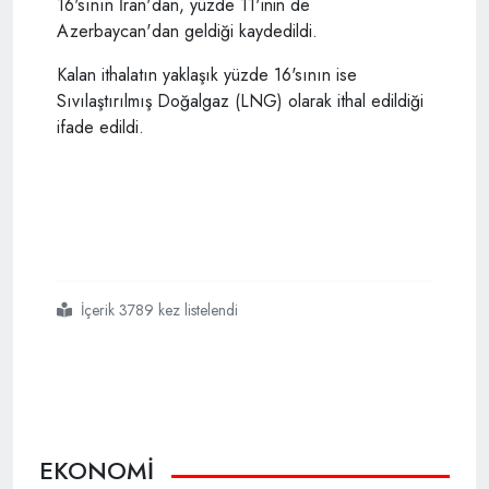
16'sının İran'dan, yüzde 11'inin de
Azerbaycan'dan geldiği kaydedildi.
Kalan ithalatın yaklaşık yüzde 16'sının ise
Sıvılaştırılmış Doğalgaz (LNG) olarak ithal edildiği
ifade edildi.
İçerik 3789 kez listelendi
#abd
#enerji
#enformasyon
#raporu
#yayınlandı
EKONOMİ