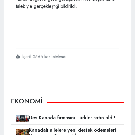
talebiyle gerçekleştiği bildirildi.
İçerik 3566 kez listelendi
#başbakan binali yıldırım
#rusya başbakanı dimitry medvedev
#türkiye ile tarım ürünleri ihracat kararnamesi
EKONOMİ
Dev Kanada firmasını Türkler satın aldı!..
Kanadalı ailelere yeni destek ödemeleri