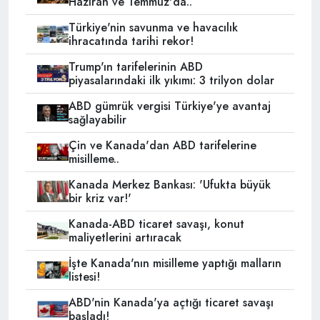
Haziran ve Temmuz'da..
Türkiye'nin savunma ve havacılık
ihracatında tarihi rekor!
Trump'ın tarifelerinin ABD
piyasalarındaki ilk yıkımı: 3 trilyon dolar
ABD gümrük vergisi Türkiye'ye avantaj
sağlayabilir
Çin ve Kanada'dan ABD tarifelerine
misilleme..
Kanada Merkez Bankası: 'Ufukta büyük
bir kriz var!'
Kanada-ABD ticaret savaşı, konut
maliyetlerini artıracak
İşte Kanada'nın misilleme yaptığı malların
listesi!
ABD'nin Kanada'ya açtığı ticaret savaşı
başladı!