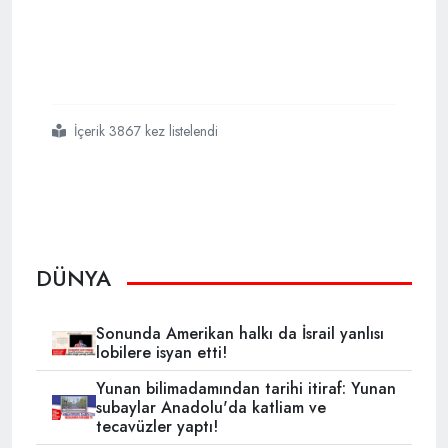
İçerik 3867 kez listelendi
#zirvede
#bırakmak
#istedim
#dedi
#ve
#istifa
#etti
DÜNYA
Sonunda Amerikan halkı da İsrail yanlısı
lobilere isyan etti!
Yunan bilimadamından tarihi itiraf: Yunan
subaylar Anadolu'da katliam ve
tecavüzler yaptı!