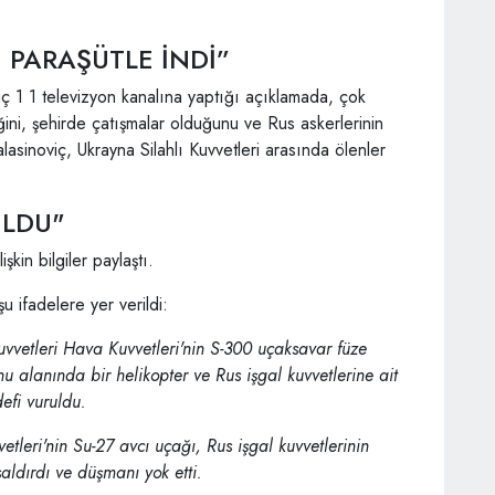
 PARAŞÜTLE İNDİ”
iç 1 1 televizyon kanalına yaptığı açıklamada, çok
ini, şehirde çatışmalar olduğunu ve Rus askerlerinin
Balasinoviç, Ukrayna Silahlı Kuvvetleri arasında ölenler
ULDU"
şkin bilgiler paylaştı.
u ifadelere yer verildi:
vvetleri Hava Kuvvetleri'nin S-300 uçaksavar füze
u alanında bir helikopter ve Rus işgal kuvvetlerine ait
efi vuruldu.
etleri'nin Su-27 avcı uçağı, Rus işgal kuvvetlerinin
aldırdı ve düşmanı yok etti.