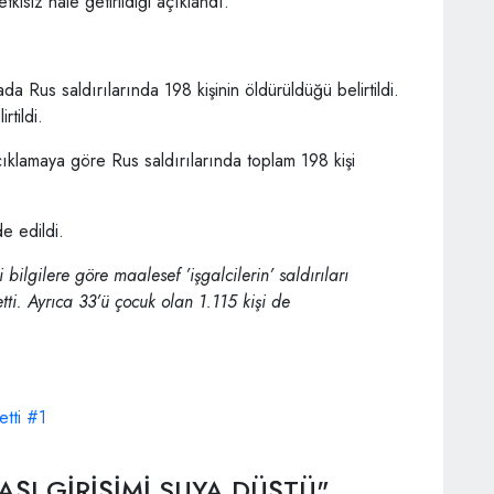
isiz hale getirildiği açıklandı.
a Rus saldırılarında 198 kişinin öldürüldüğü belirtildi.
tildi.
ıklamaya göre Rus saldırılarında toplam 198 kişi
e edildi.
 bilgilere göre maalesef ’işgalcilerin’ saldırıları
tti. Ayrıca 33’ü çocuk olan 1.115 kişi de
AŞI GİRİŞİMİ SUYA DÜŞTÜ"