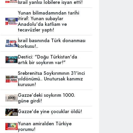
İsrail yanlısı lobilere isyan etti!
Yunan bilimadamından tarihi
itiraf: Yunan subaylar
Anadolu'da katliam ve
tecavüzler yaptı!
İsrail basınında Türk donanması
korkusu!..
Destici: "Doğu Türkistan'da
artık bir soykırım var!"
Srebrenitsa Soykırımının 31'inci
yıldönümü.. Unutursak kanımız
kurusun!
Gazze’deki soykırım 1000.
güne girdi!
Gazze'de yine çocuklar öldü!
Yunan amiralden Türkiye
yorumu!