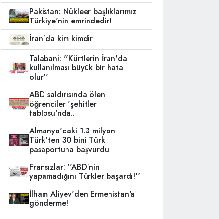
Pakistan: Nükleer başlıklarımız
Türkiye'nin emrindedir!
İran'da kim kimdir
Talabani: ''Kürtlerin İran'da
kullanılması büyük bir hata
olur''
ABD saldırısında ölen
öğrenciler 'şehitler
tablosu'nda..
Almanya'daki 1.3 milyon
Türk'ten 30 bini Türk
pasaportuna başvurdu
Fransızlar: ''ABD'nin
yapamadığını Türkler başardı!''
İlham Aliyev'den Ermenistan'a
gönderme!