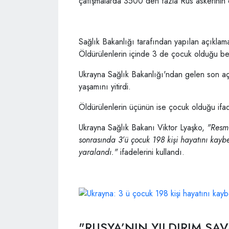
çatışmalarda 3500'den fazla Rus askerinin etk
Sağlık Bakanlığı tarafından yapılan açıklamad
Öldürülenlerin içinde 3 de çocuk olduğu belir
Ukrayna Sağlık Bakanlığı'ndan gelen son aç
yaşamını yitirdi.
Öldürülenlerin üçünün ise çocuk olduğu ifad
Ukrayna Sağlık Bakanı Viktor Lyaşko,
"Resmi
sonrasında 3’ü çocuk 198 kişi hayatını kaybe
yaralandı."
ifadelerini kullandı.
"RUSYA’NIN YILDIRIM SAV