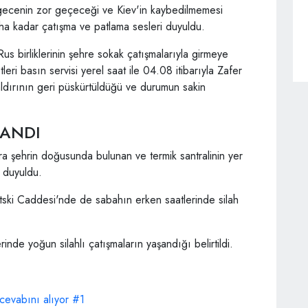
 gecenin zor geçeceği ve Kiev'in kaybedilmemesi
aha kadar çatışma ve patlama sesleri duyuldu.
us birliklerinin şehre sokak çatışmalarıyla girmeye
leri basın servisi yerel saat ile 04.08 itibarıyla Zafer
aldırının geri püskürtüldüğü ve durumun sakin
ŞANDI
a şehrin doğusunda bulunan ve termik santralinin yer
i duyuldu.
ski Caddesi'nde de sabahın erken saatlerinde silah
inde yoğun silahlı çatışmaların yaşandığı belirtildi.