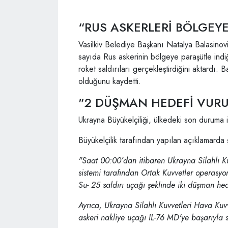
“RUS ASKERLERİ BÖLGEYE
Vasilkiv Belediye Başkanı Natalya Balasinov
sayıda Rus askerinin bölgeye paraşütle indiğ
roket saldırıları gerçekleştirdiğini aktardı. 
olduğunu kaydetti.
"2 DÜŞMAN HEDEFİ VUR
Ukrayna Büyükelçiliği, ülkedeki son duruma ili
Büyükelçilik tarafından yapılan açıklamarda ş
"Saat 00:00’dan itibaren Ukrayna Silahlı Ku
sistemi tarafından Ortak Kuvvetler operasyon
Su- 25 saldırı uçağı şeklinde iki düşman hed
Ayrıca, Ukrayna Silahlı Kuvvetleri Hava Kuvv
askeri nakliye uçağı IL-76 MD'ye başarıyla s