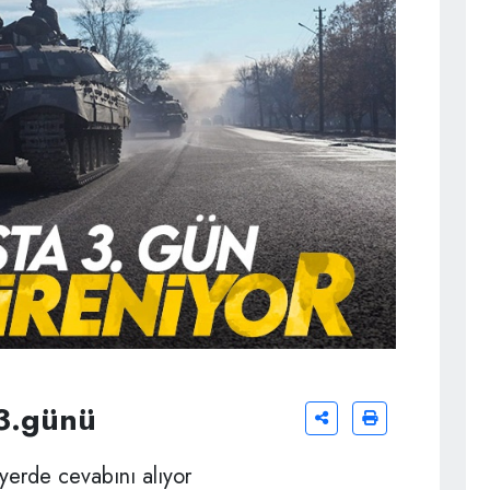
 3.günü
yerde cevabını alıyor