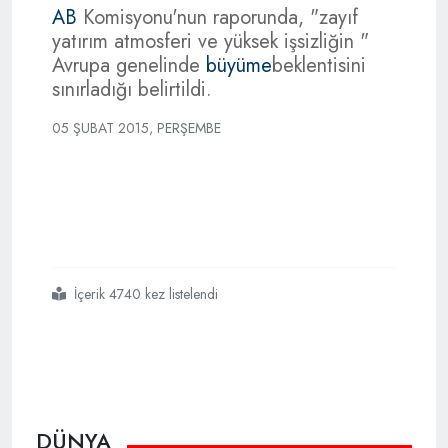
AB
Komisyonu'nun raporunda, "zayıf
yatırım atmosferi ve yüksek işsizliğin "
Avrupa genelinde
büyüme
beklentisini
sınırladığı belirtildi.
05 ŞUBAT 2015, PERŞEMBE
İçerik 4740 kez listelendi
#türkiyenin
#büyüme
#tahmini
#37
DÜNYA