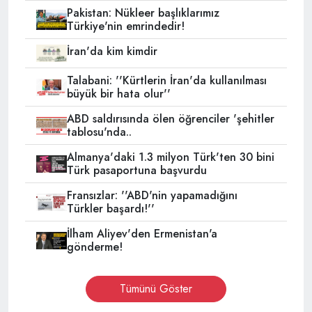
Pakistan: Nükleer başlıklarımız
Türkiye'nin emrindedir!
İran'da kim kimdir
Talabani: ''Kürtlerin İran'da kullanılması
büyük bir hata olur''
ABD saldırısında ölen öğrenciler 'şehitler
tablosu'nda..
Almanya'daki 1.3 milyon Türk'ten 30 bini
Türk pasaportuna başvurdu
Fransızlar: ''ABD'nin yapamadığını
Türkler başardı!''
İlham Aliyev'den Ermenistan'a
gönderme!
Tümünü Göster