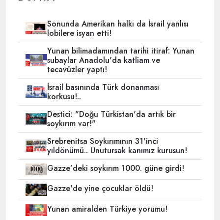
Sonunda Amerikan halkı da İsrail yanlısı
lobilere isyan etti!
Yunan bilimadamından tarihi itiraf: Yunan
subaylar Anadolu'da katliam ve
tecavüzler yaptı!
İsrail basınında Türk donanması
korkusu!..
Destici: "Doğu Türkistan'da artık bir
soykırım var!"
Srebrenitsa Soykırımının 31'inci
yıldönümü.. Unutursak kanımız kurusun!
Gazze’deki soykırım 1000. güne girdi!
Gazze'de yine çocuklar öldü!
Yunan amiralden Türkiye yorumu!