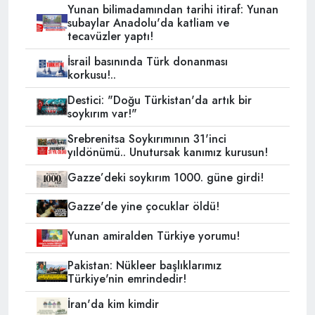
Yunan bilimadamından tarihi itiraf: Yunan
subaylar Anadolu'da katliam ve
tecavüzler yaptı!
İsrail basınında Türk donanması
korkusu!..
Destici: "Doğu Türkistan'da artık bir
soykırım var!"
Srebrenitsa Soykırımının 31'inci
yıldönümü.. Unutursak kanımız kurusun!
Gazze’deki soykırım 1000. güne girdi!
Gazze'de yine çocuklar öldü!
Yunan amiralden Türkiye yorumu!
Pakistan: Nükleer başlıklarımız
Türkiye'nin emrindedir!
İran'da kim kimdir