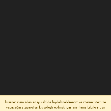
İnternet sitemizden en iyi şekilde faydalanabilmeniz ve internet sitemize
yapacağınız ziyaretleri kişiselleştirebilmek için tanımlama bilgilerinden