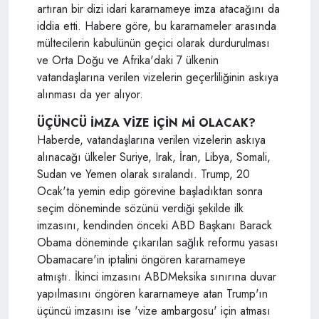
artıran bir dizi idari kararnameye imza atacağını da
iddia etti. Habere göre, bu kararnameler arasında
mültecilerin kabulünün geçici olarak durdurulması
ve Orta Doğu ve Afrika'daki 7 ülkenin
vatandaşlarına verilen vizelerin geçerliliğinin askıya
alınması da yer alıyor.
ÜÇÜNCÜ İMZA VİZE İÇİN Mİ OLACAK?
Haberde, vatandaşlarına verilen vizelerin askıya
alınacağı ülkeler Suriye, Irak, İran, Libya, Somali,
Sudan ve Yemen olarak sıralandı. Trump, 20
Ocak'ta yemin edip görevine başladıktan sonra
seçim döneminde sözünü verdiği şekilde ilk
imzasını, kendinden önceki ABD Başkanı Barack
Obama döneminde çıkarılan sağlık reformu yasası
Obamacare'in iptalini öngören kararnameye
atmıştı. İkinci imzasını ABDMeksika sınırına duvar
yapılmasını öngören kararnameye atan Trump'ın
üçüncü imzasını ise 'vize ambargosu' için atması