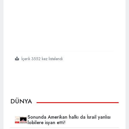
İçerik 3552 kez listelendi
#abd başkanı donald trump
#7 ülkeye vize ambargosu
DÜNYA
Sonunda Amerikan halkı da İsrail yanlısı
lobilere isyan etti!