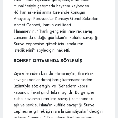
muhalifleriyle çatışmada hayatını kaybeden
46 İran askerini anma töreninde konuşan
Anayasayı Koruyucular Konseyi Genel Sekreteri
Ahmet Cenneti, İran'ın dini lideri
Hamaney'in, ''İranlı gençlerin İran-Irak savaşı
zamanında olduğu gibi İslam'ın küfürle savaştığı
Suriye cephesine gitmek için ısrarla izin
istediklerini'' söylediğini nakletti.
SOHBET ORTAMINDA SÖYLEMİŞ
Ziyaretlerinden birinde Hamaney'in, (İran-Irak
savaşını sonlandıran) barış kararnamesinden
üzüntüyle söz ettiğini ve 'Şehadetin kapısı
kapandı. Fakat şimdi tekrar açıldı. Bu gençler
kutsal savunma (İran-Irak savaşı) zamanındaki
aşk ve şevkle, İslam'ın küfürle savaştığı Suriye
cephesine gitmek için ısrarla izin istiyorlar' dediğini
aktaran Cenneti, ''Dini liderin özel bir sohbet