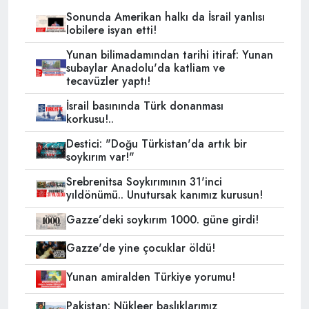
Sonunda Amerikan halkı da İsrail yanlısı
lobilere isyan etti!
Yunan bilimadamından tarihi itiraf: Yunan
subaylar Anadolu'da katliam ve
tecavüzler yaptı!
İsrail basınında Türk donanması
korkusu!..
Destici: "Doğu Türkistan'da artık bir
soykırım var!"
Srebrenitsa Soykırımının 31'inci
yıldönümü.. Unutursak kanımız kurusun!
Gazze’deki soykırım 1000. güne girdi!
Gazze'de yine çocuklar öldü!
Yunan amiralden Türkiye yorumu!
Pakistan: Nükleer başlıklarımız