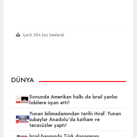
İçerik 584 kez listelendi
#suriye
#anayasa
#müslüman devlet başkanı
DÜNYA
Sonunda Amerikan halkı da İsrail yanlısı
lobilere isyan etti!
Yunan bilimadamından tarihi itiraf: Yunan
subaylar Anadolu'da katliam ve
tecavüzler yaptı!
İsrail basınında Türk donanması