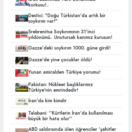
korkusu!..
Destici: "Doğu Türkistan'da artık bir
soykırım var!"
Srebrenitsa Soykırımının 31'inci
yıldönümü.. Unutursak kanımız kurusun!
Gazze’deki soykırım 1000. güne girdi!
Gazze'de yine çocuklar öldü!
Yunan amiralden Türkiye yorumu!
Pakistan: Nükleer başlıklarımız
Türkiye'nin emrindedir!
İran'da kim kimdir
Talabani: ''Kürtlerin İran'da kullanılması
büyük bir hata olur''
ABD saldırısında ölen öğrenciler 'şehitler