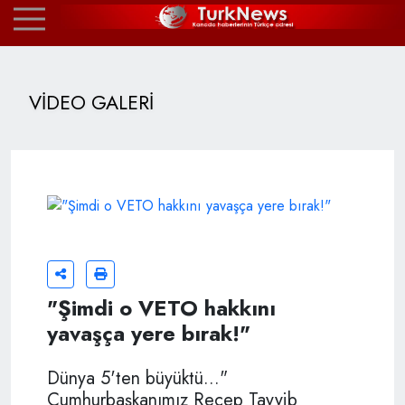
VİDEO GALERİ
"Şimdi o VETO hakkını
yavaşça yere bırak!"
Dünya 5'ten büyüktü..."
Cumhurbaşkanımız Recep Tayyib