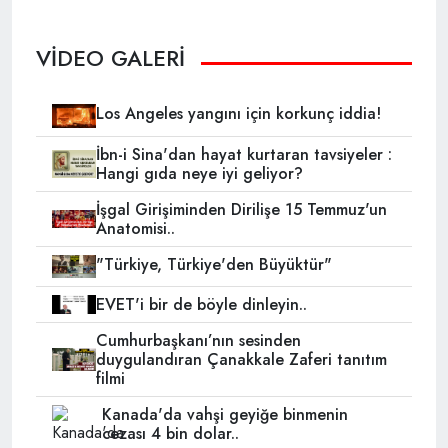
VİDEO GALERİ
Los Angeles yangını için korkunç iddia!
İbn-i Sina'dan hayat kurtaran tavsiyeler :
Hangi gıda neye iyi geliyor?
İşgal Girişiminden Dirilişe 15 Temmuz'un
Anatomisi..
"Türkiye, Türkiye'den Büyüktür"
EVET'i bir de böyle dinleyin..
Cumhurbaşkanı’nın sesinden
duygulandıran Çanakkale Zaferi tanıtım
filmi
Kanada'da vahşi geyiğe binmenin
cezası 4 bin dolar..