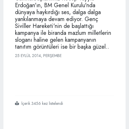
Erdoğan'ın, BM Genel Kurulu'nda
dünyaya haykırdığı ses, dalga dalga
yankılanmaya devam ediyor. Genç
Siviller Hareketi'nin de başlattığı
kampanya ile biranda mazlum milletlerin
sloganı haline gelen kampanyanın
tanıtım görüntüleri ise bir başka güzel..
25 EYLÜL 2014, PERŞEMBE
İçerik 3456 kez listelendi
#şimdi
#veto
#hakkını
#yavaşça
#yere
#bırak